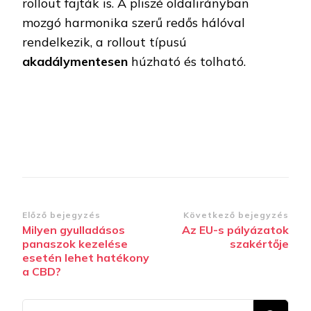
rollout fajták is. A pliszé oldalirányban
mozgó harmonika szerű redős hálóval
rendelkezik, a rollout típusú
akadálymentesen
húzható és tolható.
Bejegyzések
Előző bejegyzés
Következő bejegyzés
Milyen gyulladásos
Az EU-s pályázatok
navigációja
panaszok kezelése
szakértője
esetén lehet hatékony
a CBD?
Keresel