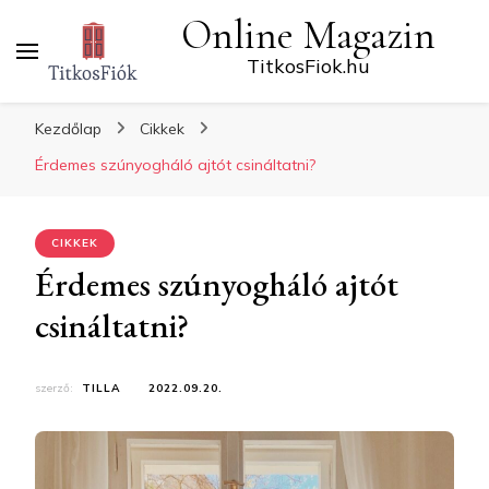
Online Magazin
TitkosFiok.hu
Kezdőlap
Cikkek
Érdemes szúnyogháló ajtót csináltatni?
CIKKEK
Érdemes szúnyogháló ajtót
csináltatni?
szerző:
TILLA
2022.09.20.