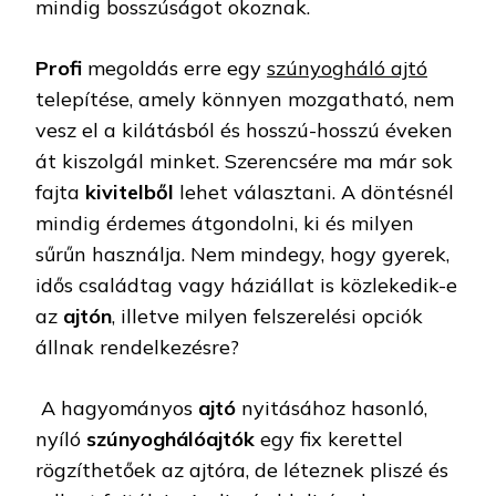
mindig bosszúságot okoznak.
Profi
megoldás erre egy
szúnyogháló ajtó
telepítése, amely könnyen mozgatható, nem
vesz el a kilátásból és hosszú-hosszú éveken
át kiszolgál minket. Szerencsére ma már sok
fajta
kivitelből
lehet választani. A döntésnél
mindig érdemes átgondolni, ki és milyen
sűrűn használja. Nem mindegy, hogy gyerek,
idős családtag vagy háziállat is közlekedik-e
az
ajtón
, illetve milyen felszerelési opciók
állnak rendelkezésre?
A hagyományos
ajtó
nyitásához hasonló,
nyíló
szúnyoghálóajtók
egy fix kerettel
rögzíthetőek az ajtóra, de léteznek pliszé és