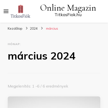
Online Magazin
TitkosFiok.hu
Kezdőlap
2024
március
HÓNAP:
március 2024
Megjelenítés: 1 -6 / 6 eredmények