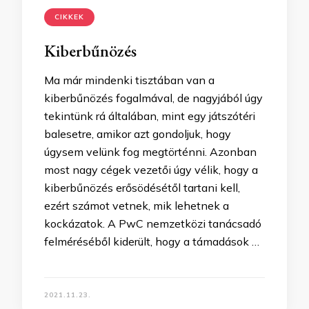
CIKKEK
Kiberbűnözés
Ma már mindenki tisztában van a
kiberbűnözés fogalmával, de nagyjából úgy
tekintünk rá általában, mint egy játszótéri
balesetre, amikor azt gondoljuk, hogy
úgysem velünk fog megtörténni. Azonban
most nagy cégek vezetői úgy vélik, hogy a
kiberbűnözés erősödésétől tartani kell,
ezért számot vetnek, mik lehetnek a
kockázatok. A PwC nemzetközi tanácsadó
felméréséből kiderült, hogy a támadások …
2021.11.23.