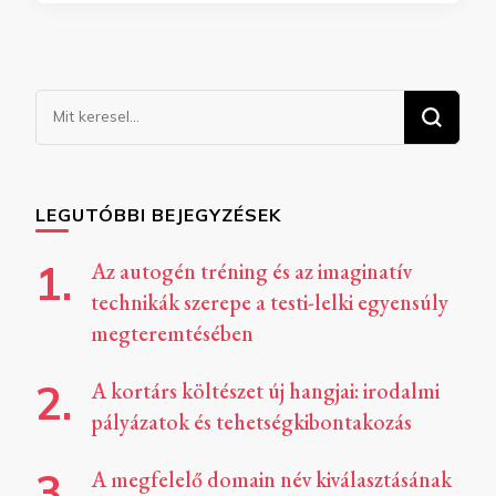
Keresel
valamit?
LEGUTÓBBI BEJEGYZÉSEK
Az autogén tréning és az imaginatív
technikák szerepe a testi-lelki egyensúly
megteremtésében
A kortárs költészet új hangjai: irodalmi
pályázatok és tehetségkibontakozás
A megfelelő domain név kiválasztásának