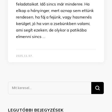
feladataikat. Idő sincs már mindenre. Ha
elkap a hányinger, mert aznap sem ettünk
rendesen, ha fáj a fejünk, vagy hasmenés
kerülget, jó ha van a zsebünkben valami,
ami segít ezeken, de olykor a patikába
elmenni sincs …
2025.11.07.
Keresel
valamit?
LEGUTÓBBI BEJEGYZÉSEK