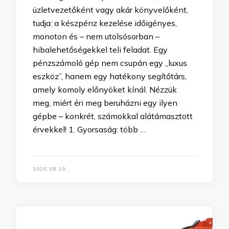
üzletvezetőként vagy akár könyvelőként,
tudja: a készpénz kezelése időigényes,
monoton és – nem utolsósorban –
hibalehetőségekkel teli feladat. Egy
pénzszámoló gép nem csupán egy „luxus
eszköz”, hanem egy hatékony segítőtárs,
amely komoly előnyöket kínál. Nézzük
meg, miért éri meg beruházni egy ilyen
gépbe – konkrét, számokkal alátámasztott
érvekkel! 1. Gyorsaság: több …
2025.08.10.