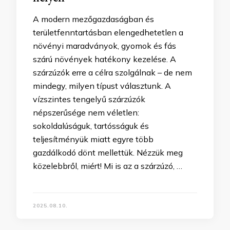
A modern mezőgazdaságban és
területfenntartásban elengedhetetlen a
növényi maradványok, gyomok és fás
szárú növények hatékony kezelése. A
szárzúzók erre a célra szolgálnak – de nem
mindegy, milyen típust választunk. A
vízszintes tengelyű szárzúzók
népszerűsége nem véletlen:
sokoldalúságuk, tartósságuk és
teljesítményük miatt egyre több
gazdálkodó dönt mellettük. Nézzük meg
közelebbről, miért! Mi is az a szárzúzó, …
2025.08.10.