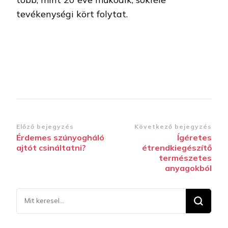
tevékenységi kört folytat.
Bejegyzések
Előző bejegyzés
Következő bejegyzés
Érdemes szúnyogháló
Ígéretes
navigációja
ajtót csináltatni?
étrendkiegészítő
természetes
anyagokból
Keresel
valamit?