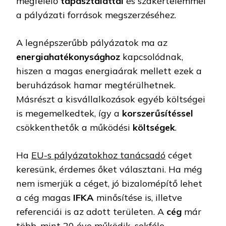
megfelelő
tapasztalattal
és szakértelemmel
a pályázati források megszerzéséhez.
A legnépszerűbb pályázatok ma az
energiahatékonysághoz
kapcsolódnak,
hiszen a magas energiaárak mellett ezek a
beruházások hamar megtérülhetnek.
Másrészt a kisvállalkozások egyéb költségei
is megemelkedtek, így a
korszerűsítéssel
csökkenthetők a működési
költségek
.
Ha
EU-s pályázatokhoz tanácsadó
céget
keresünk, érdemes őket választani. Ha még
nem ismerjük a céget, jó bizalomépítő lehet
a cég magas
IFKA
minősítése is, illetve
referenciái is az adott területen. A
cég
már
több, mint 20 éve működik, sokféle