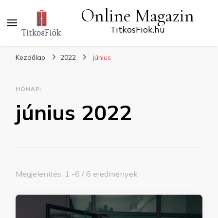
Online Magazin
TitkosFiok.hu
Kezdőlap
2022
június
HÓNAP:
június 2022
Megjelenítés: 1 -6 / 6 eredmények