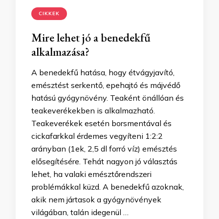
CIKKEK
Mire lehet jó a benedekfű
alkalmazása?
A benedekfű hatása, hogy étvágyjavító,
emésztést serkentő, epehajtó és májvédő
hatású gyógynövény. Teaként önállóan és
teakeverékekben is alkalmazható.
Teakeverékek esetén borsmentával és
cickafarkkal érdemes vegyíteni 1:2:2
arányban (1ek, 2,5 dl forró víz) emésztés
elősegítésére. Tehát nagyon jó választás
lehet, ha valaki emésztőrendszeri
problémákkal küzd. A benedekfű azoknak,
akik nem jártasok a gyógynövények
világában, talán idegenül …