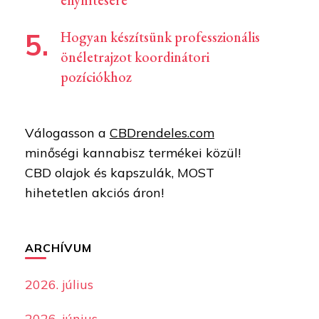
enyhítésére
Hogyan készítsünk professzionális
önéletrajzot koordinátori
pozíciókhoz
Válogasson a
CBDrendeles.com
minőségi kannabisz termékei közül!
CBD olajok és kapszulák, MOST
hihetetlen akciós áron!
ARCHÍVUM
2026. július
2026. június