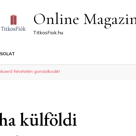
Online Magazi
TitkosFiok.hu
CSOLAT
nkaerő felvételén gondolkodik!
 ha külföldi