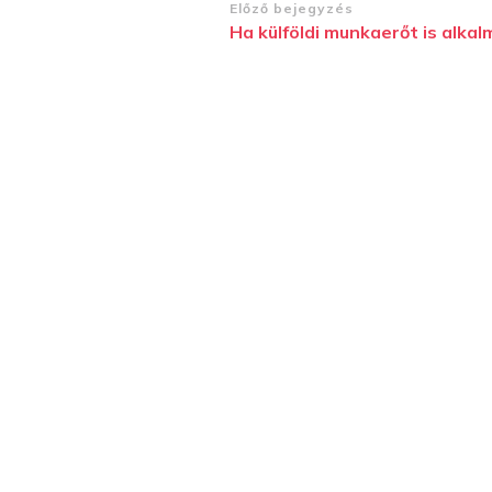
Bejegyzések
Előző bejegyzés
Ha külföldi munkaerőt is alka
navigációja