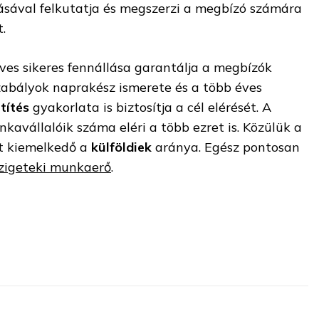
ásával felkutatja és megszerzi a megbízó számára
.
ves sikeres fennállása garantálja a megbízók
abályok naprakész ismerete és a több éves
títés
gyakorlata is biztosítja a cél elérését. A
avállalóik száma eléri a több ezret is. Közülük a
t kiemelkedő a
külföldiek
aránya. Egész pontosan
zigeteki munkaerő
.