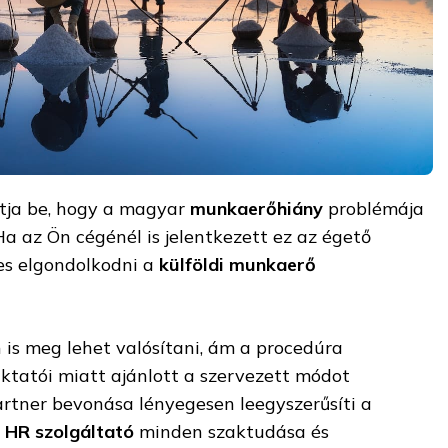
átja be, hogy a magyar
munkaerőhiány
problémája
a az Ön cégénél is jelentkezett ez az égető
es elgondolkodni a
külföldi munkaerő
 is meg lehet valósítani, ám a procedúra
tatói miatt ajánlott a szervezett módot
artner bevonása lényegesen leegyszerűsíti a
t
HR szolgáltató
minden szaktudása és