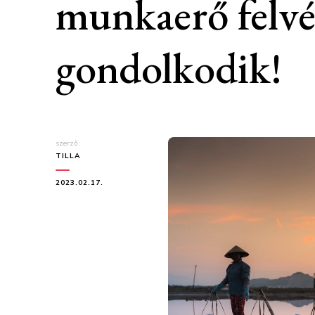
munkaerő felvé
gondolkodik!
szerző:
TILLA
2023.02.17.