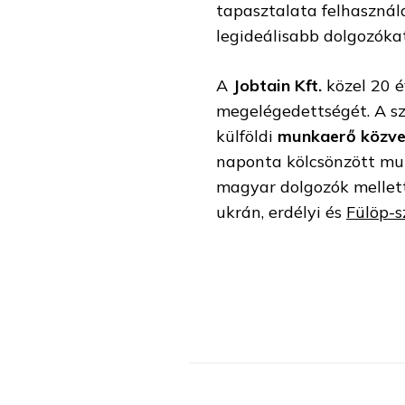
tapasztalata felhasznál
legideálisabb dolgozókat
A
Jobtain Kft.
közel 20 é
megelégedettségét. A sz
külföldi
munkaerő közve
naponta kölcsönzött munk
magyar dolgozók mellet
ukrán, erdélyi és
Fülöp-s