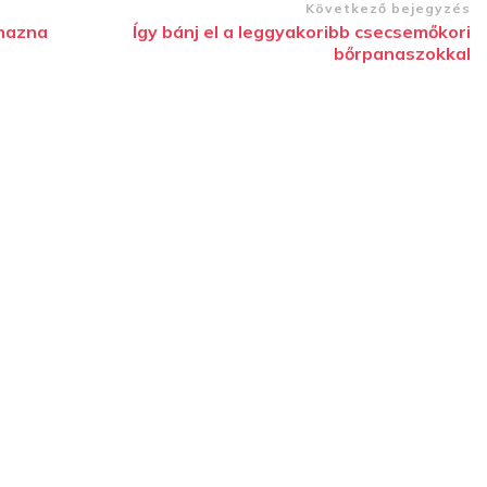
Következő bejegyzés
lmazna
Így bánj el a leggyakoribb csecsemőkori
bőrpanaszokkal