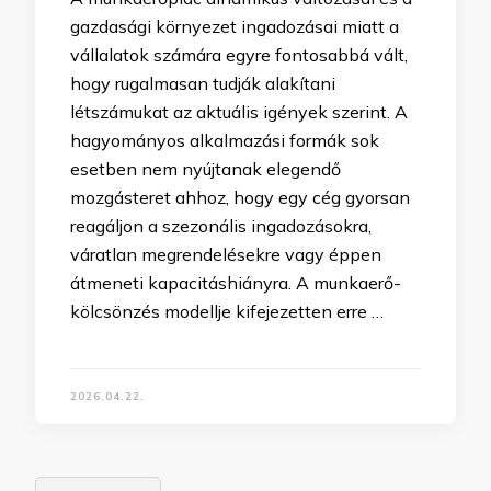
gazdasági környezet ingadozásai miatt a
vállalatok számára egyre fontosabbá vált,
hogy rugalmasan tudják alakítani
létszámukat az aktuális igények szerint. A
hagyományos alkalmazási formák sok
esetben nem nyújtanak elegendő
mozgásteret ahhoz, hogy egy cég gyorsan
reagáljon a szezonális ingadozásokra,
váratlan megrendelésekre vagy éppen
átmeneti kapacitáshiányra. A munkaerő-
kölcsönzés modellje kifejezetten erre …
2026.04.22.
Bejegyzés