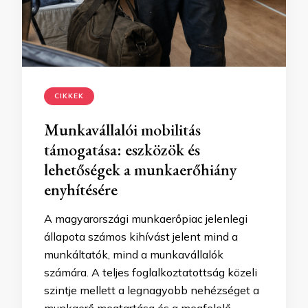
CIKKEK
Munkavállalói mobilitás
támogatása: eszközök és
lehetőségek a munkaerőhiány
enyhítésére
A magyarországi munkaerőpiac jelenlegi
állapota számos kihívást jelent mind a
munkáltatók, mind a munkavállalók
számára. A teljes foglalkoztatottság közeli
szintje mellett a legnagyobb nehézséget a
munkaerő megtartása és a megfelelő