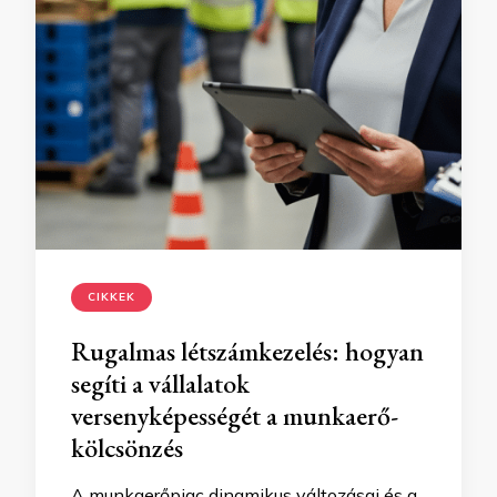
CIKKEK
Rugalmas létszámkezelés: hogyan
segíti a vállalatok
versenyképességét a munkaerő-
kölcsönzés
A munkaerőpiac dinamikus változásai és a