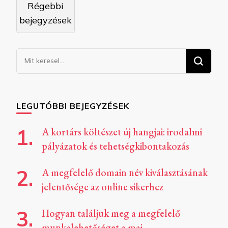
Régebbi
navigáció
bejegyzések
Keresel
valamit?
LEGUTÓBBI BEJEGYZÉSEK
A kortárs költészet új hangjai: irodalmi
pályázatok és tehetségkibontakozás
A megfelelő domain név kiválasztásának
jelentősége az online sikerhez
Hogyan találjuk meg a megfelelő
munkalehetőséget a mai