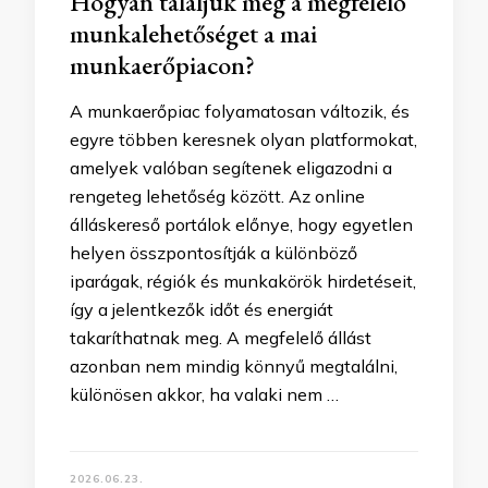
Hogyan találjuk meg a megfelelő
munkalehetőséget a mai
munkaerőpiacon?
A munkaerőpiac folyamatosan változik, és
egyre többen keresnek olyan platformokat,
amelyek valóban segítenek eligazodni a
rengeteg lehetőség között. Az online
álláskereső portálok előnye, hogy egyetlen
helyen összpontosítják a különböző
iparágak, régiók és munkakörök hirdetéseit,
így a jelentkezők időt és energiát
takaríthatnak meg. A megfelelő állást
azonban nem mindig könnyű megtalálni,
különösen akkor, ha valaki nem …
2026.06.23.