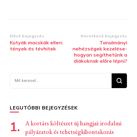
Bejegyzések
Előző bejegyzés
Következő bejegyzés
Kutyák macskák ellen:
Tanulmányi
navigációja
tények és tévhitek
nehézségek kezelése-
hogyan segíthetünk a
diákoknak előre lépni?
Keresel
valamit?
LEGUTÓBBI BEJEGYZÉSEK
A kortárs költészet új hangjai: irodalmi
pályázatok és tehetségkibontakozás