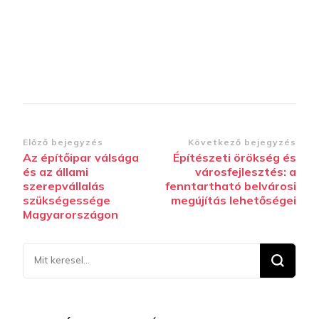
Bejegyzések
Előző bejegyzés
Következő bejegyzés
Az építőipar válsága
Építészeti örökség és
navigációja
és az állami
városfejlesztés: a
szerepvállalás
fenntartható belvárosi
szükségessége
megújítás lehetőségei
Magyarországon
Keresel
valamit?