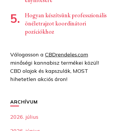
enyhítésére
Hogyan készítsünk professzionális
önéletrajzot koordinátori
pozíciókhoz
Válogasson a
CBDrendeles.com
minőségi kannabisz termékei közül!
CBD olajok és kapszulák, MOST
hihetetlen akciós áron!
ARCHÍVUM
2026. július
2026. június