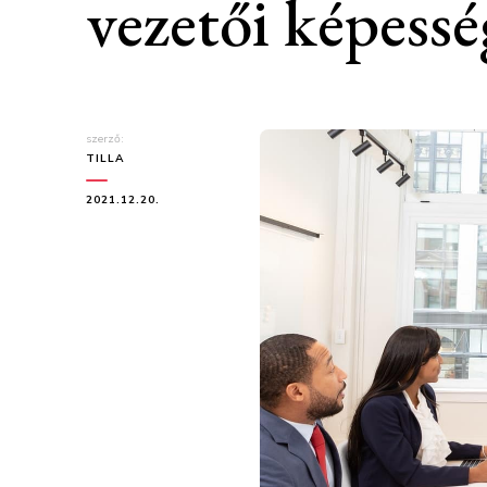
vezetői képess
szerző:
TILLA
2021.12.20.