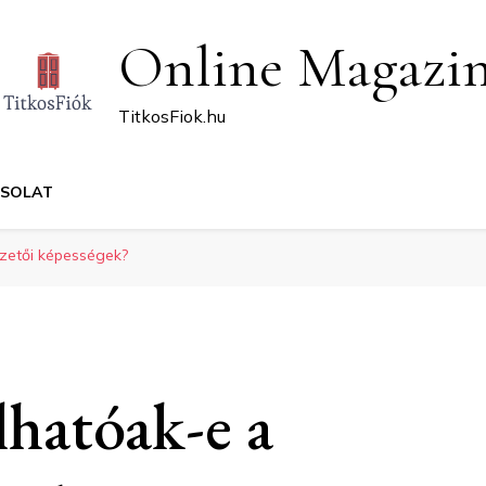
Online Magazi
TitkosFiok.hu
CSOLAT
zetői képességek?
hatóak-e a