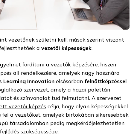
t vezetőnek születni kell, mások szerint viszont
fejleszthetőek a
vezetői képességek
.
gyelmet fordítani a vezetők képzésére, hiszen
épzés áll rendelkezésre, amelyek nagy hasznára
 A
Learning Innovation
elsősorban
felnőttképzéssel
oglalkozó szervezet, amely a hazai palettán
atot és színvonalat tud felmutatni. A szervezet
ett vezetői képzés
célja, hogy olyan képességekkel
e fel a vezetőket, amelyek birtokában sikeresebbek
lapú társadalomban pedig megkérdőjelezhetetlen
fejlődés szükségessége.