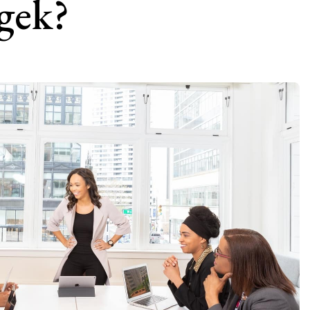
égek?