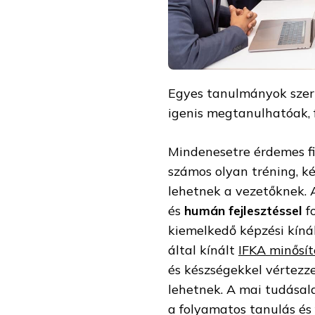
Egyes tanulmányok szerin
igenis megtanulhatóak, 
Mindenesetre érdemes fi
számos olyan tréning, k
lehetnek a vezetőknek.
és
humán fejlesztéssel
f
kiemelkedő képzési kínál
által kínált
IFKA minősít
és készségekkel vértezz
lehetnek. A mai tudása
a folyamatos tanulás és 