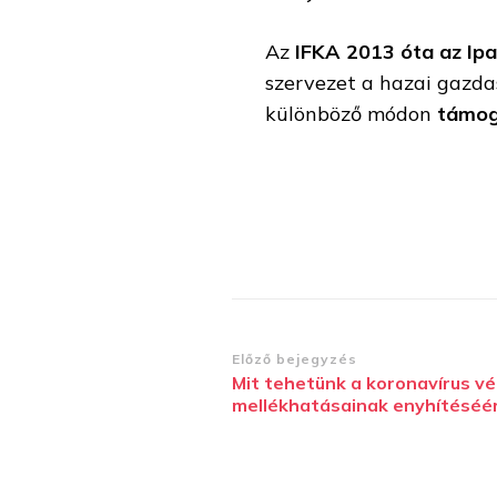
Az
IFKA 2013 óta az Ipa
szervezet a hazai gazdas
különböző módon
támog
Bejegyzések
Előző bejegyzés
Mit tehetünk a koronavírus v
navigációja
mellékhatásainak enyhítéséé