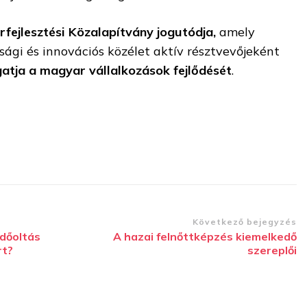
rfejlesztési Közalapítvány jogutódja,
amely
ági és innovációs közélet aktív résztvevőjeként
atja a magyar vállalkozások fejlődését
.
Következő bejegyzés
édőoltás
A hazai felnőttképzés kiemelkedő
rt?
szereplői