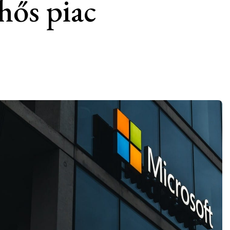
lhős piac