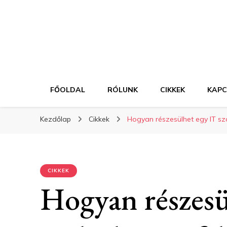
FŐOLDAL
RÓLUNK
CIKKEK
KAP
Kezdőlap
Cikkek
Hogyan részesülhet egy IT szo
CIKKEK
Hogyan részesü