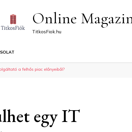
Online Magazi
TitkosFiok.hu
CSOLAT
lgáltató a felhős piac előnyeiből?
lhet egy IT