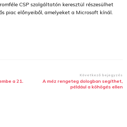
romféle CSP szolgáltatón keresztül részesülhet
ős piac előnyeiből, amelyeket a Microsoft kínál.
Következő bejegyzés
embe a 21.
A méz rengeteg dologban segíthet,
például a köhögés ellen