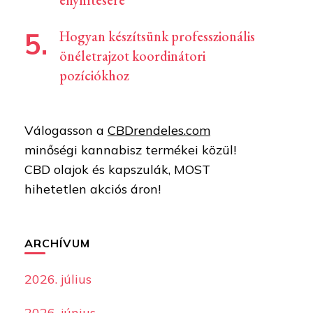
enyhítésére
Hogyan készítsünk professzionális
önéletrajzot koordinátori
pozíciókhoz
Válogasson a
CBDrendeles.com
minőségi kannabisz termékei közül!
CBD olajok és kapszulák, MOST
hihetetlen akciós áron!
ARCHÍVUM
2026. július
2026. június