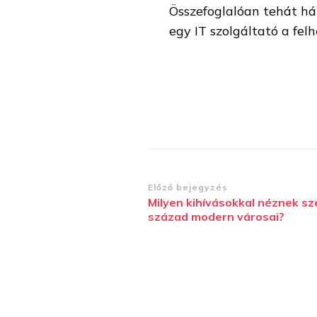
Összefoglalóan tehát há
egy IT szolgáltató a felh
Bejegyzések
Előző bejegyzés
Milyen kihívásokkal néznek sz
navigációja
század modern városai?