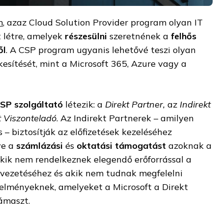
m
, azaz Cloud Solution Provider program olyan IT
t létre, amelyek
részesülni
szeretnének a
felhős
ől
. A CSP program ugyanis lehetővé teszi olyan
esítését, mint a Microsoft 365, Azure vagy a
SP szolgáltató
létezik: a
Direkt Partner,
az
Indirekt
t Viszonteladó
. Az Indirekt Partnerek – amilyen
s – biztosítják az előfizetések kezeléséhez
ve a
számlázási
és
oktatási támogatást
azoknak a
kik nem rendelkeznek elegendő erőforrással a
vezetéséhez és akik nem tudnak megfelelni
elményeknek, amelyeket a Microsoft a Direkt
ámaszt.