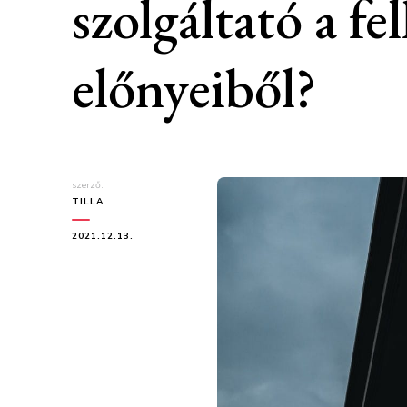
szolgáltató a fe
előnyeiből?
szerző:
TILLA
2021.12.13.