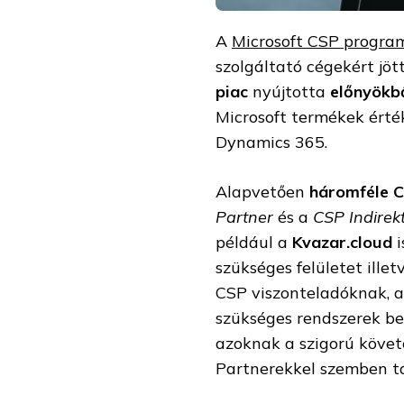
A
Microsoft CSP progra
szolgáltató cégekért jöt
piac
nyújtotta
előnyökb
Microsoft termékek érték
Dynamics 365.
Alapvetően
háromféle C
Partner
és a
CSP Indirek
például a
Kvazar.cloud
i
szükséges felületet illet
CSP viszonteladóknak, a
szükséges rendszerek be
azoknak a szigorú követ
Partnerekkel szemben t