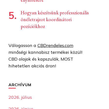
enyhítésére
Hogyan készítsünk professzionális
önéletrajzot koordinátori
pozíciókhoz
Válogasson a
CBDrendeles.com
minőségi kannabisz termékei közül!
CBD olajok és kapszulák, MOST
hihetetlen akciós áron!
ARCHÍVUM
2026. július
2026. június