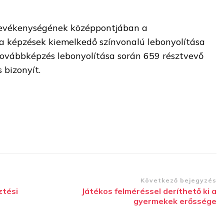
tevékenységének középpontjában a
 a képzések kiemelkedő színvonalú lebonyolítása
továbbképzés lebonyolítása során 659 résztvevő
s bizonyít.
Következő bejegyzés
ztési
Játékos felméréssel deríthető ki a
gyermekek erőssége