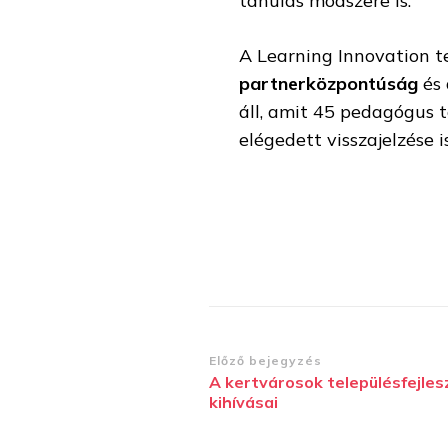
tanulás módszere is.
A Learning Innovation 
partnerközpontúság
és
áll, amit 45 pedagógus 
elégedett visszajelzése i
Bejegyzések
Előző bejegyzés
A kertvárosok településfejles
navigációja
kihívásai