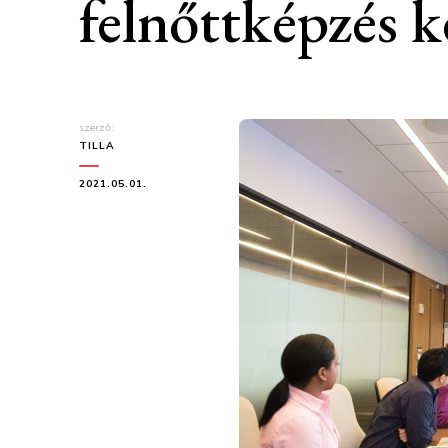
felnőttképzés 
szerző:
TILLA
2021.05.01.