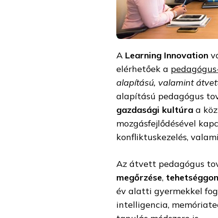
A
Learning Innovation
v
elérhetőek a
pedagógus
alapítású, valamint átve
alapítású pedagógus to
gazdasági kultúra
a köz
mozgásfejlődésével kap
konfliktuskezelés, vala
Az átvett pedagógus tov
megőrzése
,
tehetséggo
év alatti gyermekkel fo
intelligencia, memóriat