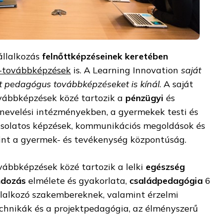
állalkozás
felnőttképzéseinek keretében
-továbbképzések
is. A Learning Innovation
saját
tt pedagógus továbbképzéseket is kínál
. A saját
vábbképzések közé tartozik a
pénzügyi
és
nevelési intézményekben, a gyermekek testi és
csolatos képzések, kommunikációs megoldások és
mint a gyermek- és tevékenység központúság.
ábbképzések közé tartozik a lelki
egészség
ndozás
elmélete és gyakorlata,
családpedagógia
6
glalkozó szakembereknek, valamint érzelmi
echnikák és a projektpedagógia, az élményszerű