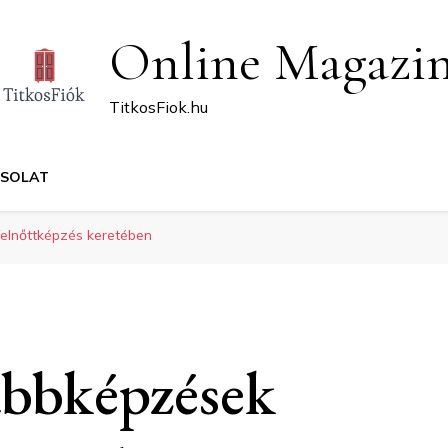
Online Magazi
TitkosFiok.hu
CSOLAT
lnőttképzés keretében
ábbképzések