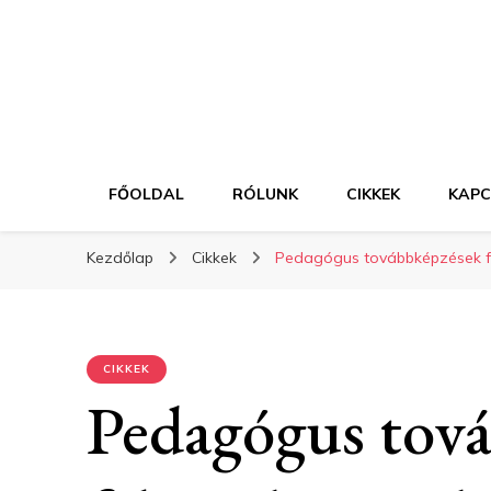
FŐOLDAL
RÓLUNK
CIKKEK
KAP
Kezdőlap
Cikkek
Pedagógus továbbképzések fe
CIKKEK
Pedagógus tov