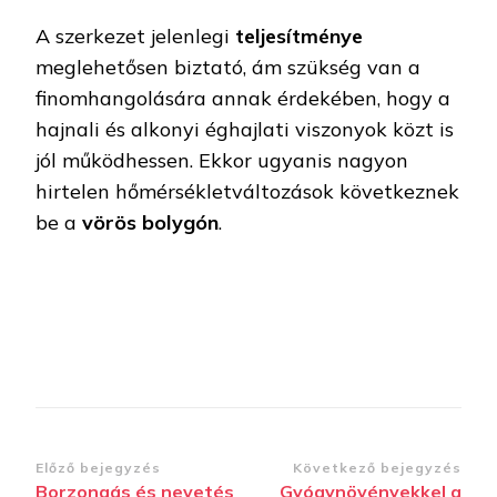
A szerkezet jelenlegi
teljesítménye
meglehetősen biztató, ám szükség van a
finomhangolására annak érdekében, hogy a
hajnali és alkonyi éghajlati viszonyok közt is
jól működhessen. Ekkor ugyanis nagyon
hirtelen hőmérsékletváltozások következnek
be a
vörös bolygón
.
Bejegyzések
Előző bejegyzés
Következő bejegyzés
Borzongás és nevetés
Gyógynövényekkel a