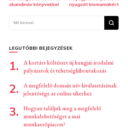
navigációja
skandináv könyvekkel
nyugodt kismamákért
Keresel
valamit?
LEGUTÓBBI BEJEGYZÉSEK
A kortárs költészet új hangjai: irodalmi
pályázatok és tehetségkibontakozás
A megfelelő domain név kiválasztásának
jelentősége az online sikerhez
Hogyan találjuk meg a megfelelő
munkalehetőséget a mai
munkaerőpiacon?