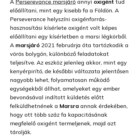
A
Perserevance marsjáró
annyi
oxigént
tud
előállítani, mint egy kisebb fa a Földön. A
Perseverance helyszíni oxigénforrás-
hasznosítási kísérlete oxigént volt képes
előállítani egy kísérletben a marsi légkörből.
A
marsjáró
2021 februárja óta tartózkodik a
vörös bolygón, különböző feladatokat
teljesítve. Az eszköz jelenleg akkor, mint egy
kenyérpirító, de későbbi változata jelentősen
nagyobb lehet, folyamatosan működő
egységekből állhat, amelyeket egy ember
bevonásával indított küldetés előtt
felküldhetnének a
Marsra
annak érdekében,
hogy ott több száz fa kapacitásának
megfelelő oxigént termeljenek, majd azt
tárolják.