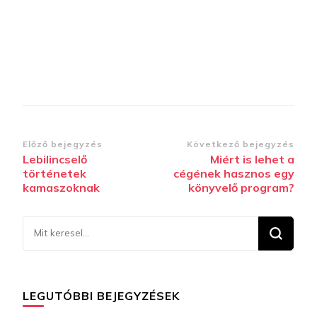
Bejegyzések
Előző bejegyzés
Következő bejegyzés
Lebilincselő
Miért is lehet a
navigációja
történetek
cégének hasznos egy
kamaszoknak
könyvelő program?
Keresel
valamit?
LEGUTÓBBI BEJEGYZÉSEK