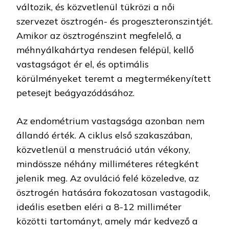
változik, és közvetlenül tükrözi a női
szervezet ösztrogén- és progeszteronszintjét.
Amikor az ösztrogénszint megfelelő, a
méhnyálkahártya rendesen felépül, kellő
vastagságot ér el, és optimális
körülményeket teremt a megtermékenyített
petesejt beágyazódásához.
Az endométrium vastagsága azonban nem
állandó érték. A ciklus első szakaszában,
közvetlenül a menstruáció után vékony,
mindössze néhány milliméteres rétegként
jelenik meg. Az ovuláció felé közeledve, az
ösztrogén hatására fokozatosan vastagodik,
ideális esetben eléri a 8-12 milliméter
közötti tartományt, amely már kedvező a