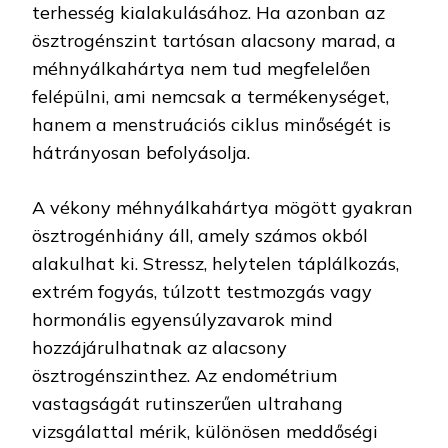
terhesség kialakulásához. Ha azonban az
ösztrogénszint tartósan alacsony marad, a
méhnyálkahártya nem tud megfelelően
felépülni, ami nemcsak a termékenységet,
hanem a menstruációs ciklus minőségét is
hátrányosan befolyásolja.
A vékony méhnyálkahártya mögött gyakran
ösztrogénhiány áll, amely számos okból
alakulhat ki. Stressz, helytelen táplálkozás,
extrém fogyás, túlzott testmozgás vagy
hormonális egyensúlyzavarok mind
hozzájárulhatnak az alacsony
ösztrogénszinthez. Az endométrium
vastagságát rutinszerűen ultrahang
vizsgálattal mérik, különösen meddőségi