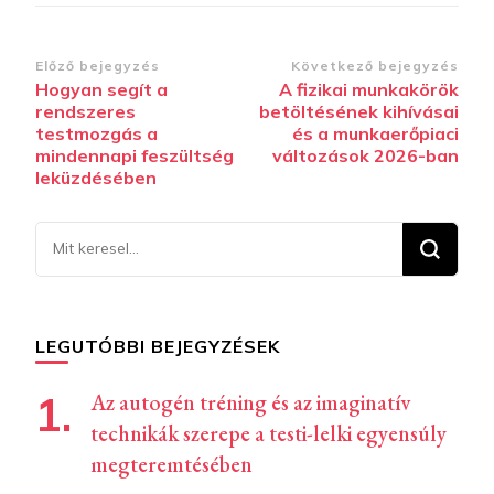
Bejegyzések
Előző bejegyzés
Következő bejegyzés
Hogyan segít a
A fizikai munkakörök
navigációja
rendszeres
betöltésének kihívásai
testmozgás a
és a munkaerőpiaci
mindennapi feszültség
változások 2026-ban
leküzdésében
Keresel
valamit?
LEGUTÓBBI BEJEGYZÉSEK
Az autogén tréning és az imaginatív
technikák szerepe a testi-lelki egyensúly
megteremtésében