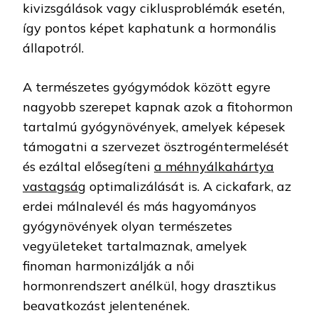
kivizsgálások vagy ciklusproblémák esetén,
így pontos képet kaphatunk a hormonális
állapotról.
A természetes gyógymódok között egyre
nagyobb szerepet kapnak azok a fitohormon
tartalmú gyógynövények, amelyek képesek
támogatni a szervezet ösztrogéntermelését
és ezáltal elősegíteni
a méhnyálkahártya
vastagság
optimalizálását is. A cickafark, az
erdei málnalevél és más hagyományos
gyógynövények olyan természetes
vegyületeket tartalmaznak, amelyek
finoman harmonizálják a női
hormonrendszert anélkül, hogy drasztikus
beavatkozást jelentenének.