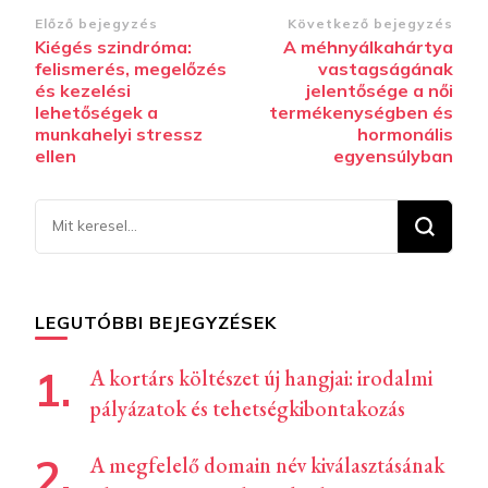
Bejegyzések
Előző bejegyzés
Következő bejegyzés
Kiégés szindróma:
A méhnyálkahártya
navigációja
felismerés, megelőzés
vastagságának
és kezelési
jelentősége a női
lehetőségek a
termékenységben és
munkahelyi stressz
hormonális
ellen
egyensúlyban
Keresel
valamit?
LEGUTÓBBI BEJEGYZÉSEK
A kortárs költészet új hangjai: irodalmi
pályázatok és tehetségkibontakozás
A megfelelő domain név kiválasztásának