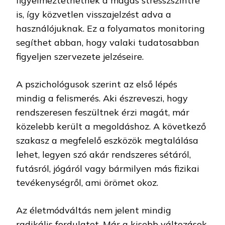
figyelmeztethetnek a magas stresszszintre
is, így közvetlen visszajelzést adva a
használójuknak. Ez a folyamatos monitoring
segíthet abban, hogy valaki tudatosabban
figyeljen szervezete jelzéseire.
A pszichológusok szerint az első lépés
mindig a felismerés. Aki észreveszi, hogy
rendszeresen feszültnek érzi magát, már
közelebb került a megoldáshoz. A következő
szakasz a megfelelő eszközök megtalálása
lehet, legyen szó akár rendszeres sétáról,
futásról, jógáról vagy bármilyen más fizikai
tevékenységről, ami örömet okoz.
Az életmódváltás nem jelent mindig
radikális fordulatot. Már a kisebb változások