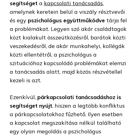
segítséget
a
kapcsolati tanácsadás
,
amelynek keretein belül a viszály résztvevői
és egy
pszichológus együttműködve
tárja fel
a problémákat. Legyen szó akár családtagok
közt kialakult összeütközésről, barátok közti
veszekedésről, de akár munkahelyi, kollégák
közti ellentétről, a pszichológus a
szituációhoz kapcsolódó problémákat elemzi
a tanácsadás alatt, majd közös részvétellel
kezeli is azt.
Ezenkívül,
párkapcsolati tanácsadáshoz is
segítséget nyújt
, hiszen a legtöbb konfliktus
a párkapcsolatokhoz fűzhető. Ilyen esetben
a kapcsolat megszakítása nélkül található
egy olyan megoldás a pszichológus