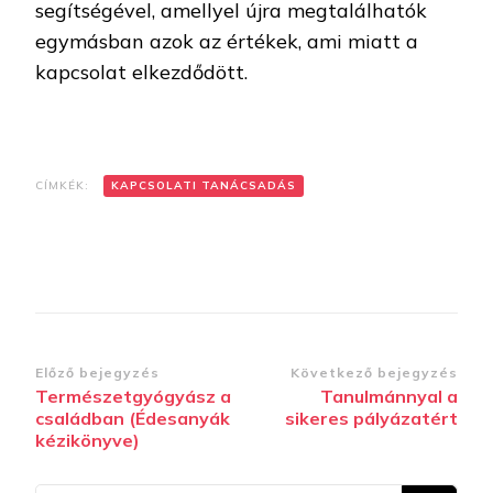
segítségével, amellyel újra megtalálhatók
egymásban azok az értékek, ami miatt a
kapcsolat elkezdődött.
CÍMKÉK:
KAPCSOLATI TANÁCSADÁS
Bejegyzések
Előző bejegyzés
Következő bejegyzés
Természetgyógyász a
Tanulmánnyal a
navigációja
családban (Édesanyák
sikeres pályázatért
kézikönyve)