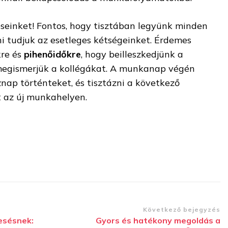
éseinket! Fontos, hogy tisztában legyünk minden
ni tudjuk az esetleges kétségeinket. Érdemes
kre és
pihenőidőkre
, hogy beilleszkedjünk a
megismerjük a kollégákat. A munkanap végén
nap történteket, és tisztázni a következő
t az új munkahelyen.
Következő bejegyzés
esésnek:
Gyors és hatékony megoldás a