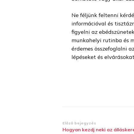
Ne féljünk feltenni kérd
információval és tisztáz
figyelni az ebédszünete
munkahelyi rutinba és 
érdemes összefoglalni az
lépéseket és elvárásoka
Bejegyzések
Előző bejegyzés
Hogyan kezdj neki az állásker
navigációja