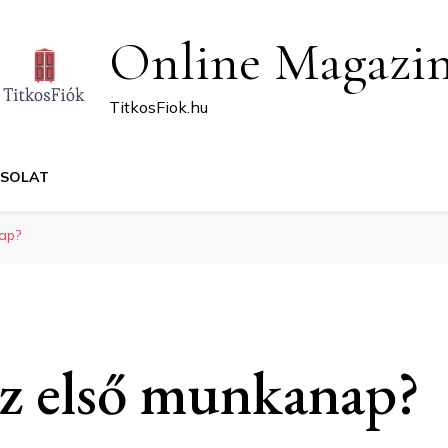
Online Magazi
TitkosFiok.hu
CSOLAT
ap?
az első munkanap?