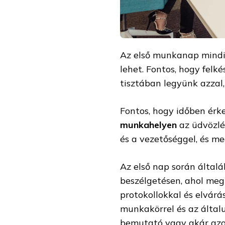
Az első munkanap mindig
lehet. Fontos, hogy fel
tisztában legyünk azzal
Fontos, hogy időben érk
munkahelyen
az üdvözlé
és a vezetőséggel, és m
Az első nap során által
beszélgetésen, ahol me
protokollokkal és elvár
munkakörrel és az által
bemutató vagy akár azo