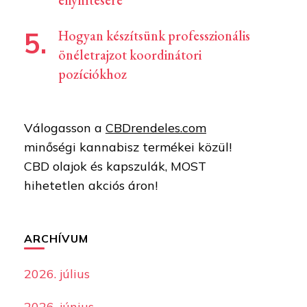
enyhítésére
Hogyan készítsünk professzionális
önéletrajzot koordinátori
pozíciókhoz
Válogasson a
CBDrendeles.com
minőségi kannabisz termékei közül!
CBD olajok és kapszulák, MOST
hihetetlen akciós áron!
ARCHÍVUM
2026. július
2026. június