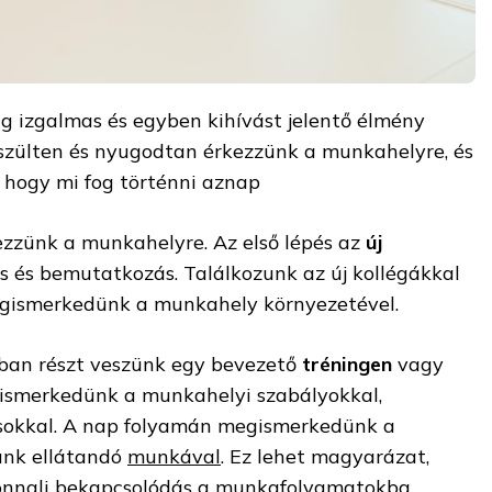
 izgalmas és egyben kihívást jelentő élmény
készülten és nyugodtan érkezzünk a munkahelyre, és
, hogy mi fog történni aznap
ezzünk a munkahelyre. Az első lépés az
új
s és bemutatkozás. Találkozunk az új kollégákkal
egismerkedünk a munkahely környezetével.
ában részt veszünk egy bevezető
tréningen
vagy
gismerkedünk a munkahelyi szabályokkal,
ásokkal. A nap folyamán megismerkedünk a
unk ellátandó
munkával
. Ez lehet magyarázat,
nnali bekapcsolódás a munkafolyamatokba.