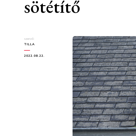
sötétítő
szerző:
TILLA
2022.08.22.