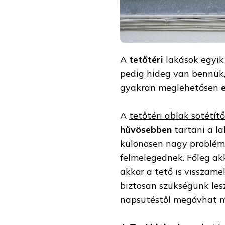
A
tetőtéri
lakások egyik
pedig hideg van bennük,
gyakran meglehetősen
A
tetőtéri ablak sötétítő
hűvösebben
tartani a la
különösen nagy problémá
felmelegednek. Főleg akk
akkor a tető is visszamel
biztosan szükségünk le
napsütéstől megóvhat m