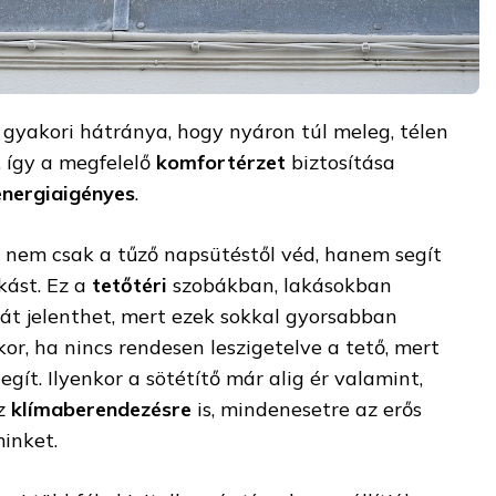
 gyakori hátránya, hogy nyáron túl meleg, télen
 így a megfelelő
komfortérzet
biztosítása
energiaigényes
.
nem csak a tűző napsütéstől véd, hanem segít
kást. Ez a
tetőtéri
szobákban, lakásokban
t jelenthet, mert ezek sokkal gyorsabban
or, ha nincs rendesen leszigetelve a tető, mert
egít. Ilyenkor a sötétítő már alig ér valamint,
sz
klímaberendezésre
is, mindenesetre az erős
inket.