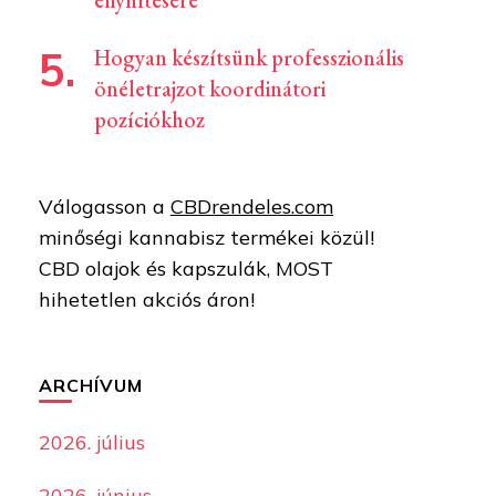
enyhítésére
Hogyan készítsünk professzionális
önéletrajzot koordinátori
pozíciókhoz
Válogasson a
CBDrendeles.com
minőségi kannabisz termékei közül!
CBD olajok és kapszulák, MOST
hihetetlen akciós áron!
ARCHÍVUM
2026. július
2026. június