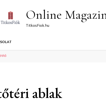
Online Magazi
TitkosFiok.hu
CSOLAT
étítő
őtéri ablak