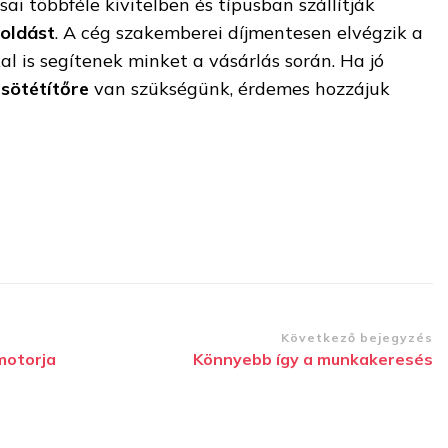
i többféle kivitelben és típusban szállítják
oldást
. A cég szakemberei díjmentesen elvégzik a
al is segítenek minket a vásárlás során. Ha jó
k
sötétítőre
van szükségünk, érdemes hozzájuk
Következő bejegyzés
motorja
Könnyebb így a munkakeresés