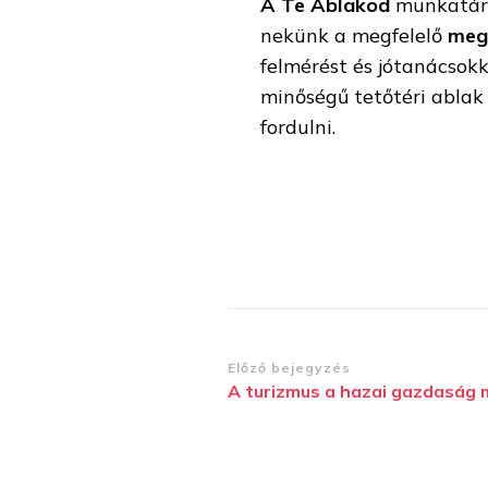
A Te Ablakod
munkatársa
nekünk a megfelelő
meg
felmérést és jótanácsokk
minőségű tetőtéri abla
fordulni.
Bejegyzések
Előző bejegyzés
A turizmus a hazai gazdaság 
navigációja