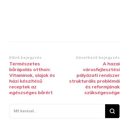
Bejegyzések
Előző bejegyzés
Következő bejegyzés
Természetes
A hazai
navigációja
bőrápolás otthon:
városfejlesztési
Vitaminok, olajok és
pályázati rendszer
házi készítésű
strukturális problémái
receptek az
és reformjának
egészséges bőrért
szükségessége
Keresel
valamit?