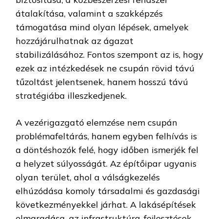
átalakítása, valamint a szakképzés
támogatása mind olyan lépések, amelyek
hozzájárulhatnak az ágazat
stabilizálásához. Fontos szempont az is, hogy
ezek az intézkedések ne csupán rövid távú
tűzoltást jelentsenek, hanem hosszú távú
stratégiába illeszkedjenek.
A vezérigazgató elemzése nem csupán
problémafeltárás, hanem egyben felhívás is
a döntéshozók felé, hogy időben ismerjék fel
a helyzet súlyosságát. Az építőipar ugyanis
olyan terület, ahol a válságkezelés
elhúzódása komoly társadalmi és gazdasági
következményekkel járhat. A lakásépítések
elmaradása, az infrastruktúra-fejlesztések