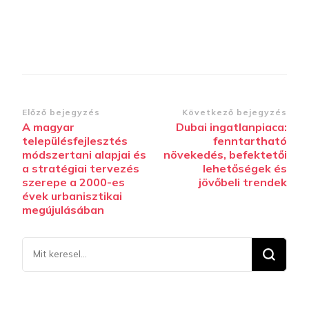
Bejegyzések
Előző bejegyzés
Következő bejegyzés
A magyar
Dubai ingatlanpiaca:
navigációja
településfejlesztés
fenntartható
módszertani alapjai és
növekedés, befektetői
a stratégiai tervezés
lehetőségek és
szerepe a 2000-es
jövőbeli trendek
évek urbanisztikai
megújulásában
Keresel
valamit?