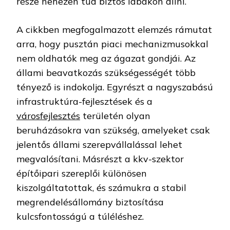
része nehezen tud biztos lábakon állni.
A cikkben megfogalmazott elemzés rámutat
arra, hogy pusztán piaci mechanizmusokkal
nem oldhatók meg az ágazat gondjái. Az
állami beavatkozás szükségességét több
tényező is indokolja. Egyrészt a nagyszabású
infrastruktúra-fejlesztések és a
városfejlesztés
területén olyan
beruházásokra van szükség, amelyeket csak
jelentős állami szerepvállalással lehet
megvalósítani. Másrészt a kkv-szektor
építőipari szereplői különösen
kiszolgáltatottak, és számukra a stabil
megrendelésállomány biztosítása
kulcsfontosságú a túléléshez.