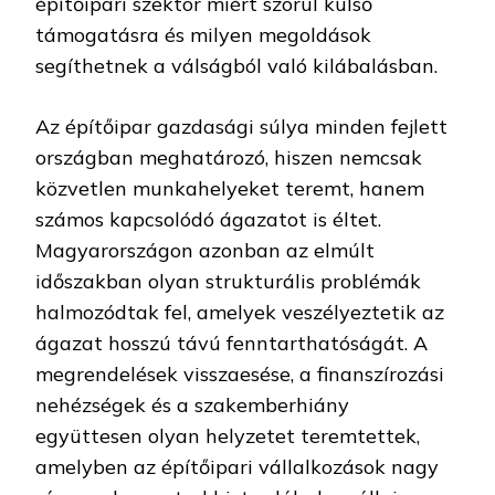
építőipari szektor miért szorul külső
támogatásra és milyen megoldások
segíthetnek a válságból való kilábalásban.
Az építőipar gazdasági súlya minden fejlett
országban meghatározó, hiszen nemcsak
közvetlen munkahelyeket teremt, hanem
számos kapcsolódó ágazatot is éltet.
Magyarországon azonban az elmúlt
időszakban olyan strukturális problémák
halmozódtak fel, amelyek veszélyeztetik az
ágazat hosszú távú fenntarthatóságát. A
megrendelések visszaesése, a finanszírozási
nehézségek és a szakemberhiány
együttesen olyan helyzetet teremtettek,
amelyben az építőipari vállalkozások nagy