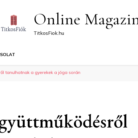
Online Magazi
TitkosFiok.hu
CSOLAT
ől tanulhatnak a gyerekek a jóga során
együttműködésről