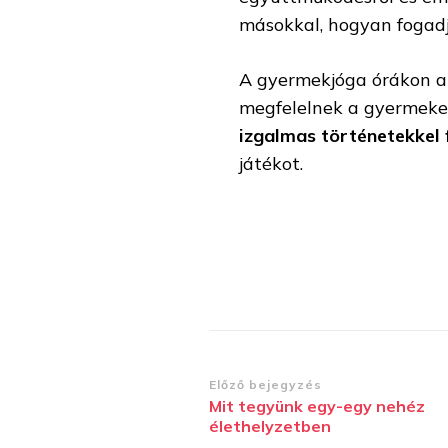
másokkal, hogyan fogadjá
A gyermekjóga órákon a
megfelelnek a gyermekek
izgalmas történetekkel 
játékot.
Bejegyzések
Előző bejegyzés
Mit tegyünk egy-egy nehéz
navigációja
élethelyzetben