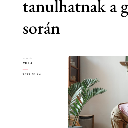
tanulhatnak a g
során
szerző:
TILLA
2022.03.24.