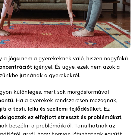
y a
jóga
nem a gyerekeknek való, hiszen nagyfokú
oncentrációt
igényel. És ugye, ezek nem azok a
szünkbe jutnának a gyerekekről.
gyon különleges, mert sok morgásformával
pontú
. Ha a gyerekek rendszeresen mozognak,
íti a testi, lelki és szellemi fejlődésüket
. Ez
ldolgozzák ez elfojtott stresszt és problémákat
,
ak beszélni a problémáikról. Tanulhatnak az
átiáról, arról, hogy hogyan játszhatnak együtt