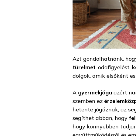
Azt gondolhatnánk, hog
türelmet
, odafigyelést,
k
dolgok, amik elsőként e
A
gyermekjóga
azért na
szemben ez
érzelemköz
hetente jógáznak, az
seg
segíthet abban, hogy
fe
hogy könnyebben tudjan
együttműködésről és emp