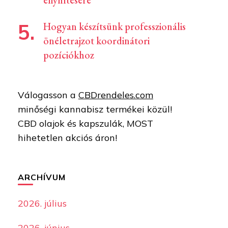
enyhítésére
Hogyan készítsünk professzionális
önéletrajzot koordinátori
pozíciókhoz
Válogasson a
CBDrendeles.com
minőségi kannabisz termékei közül!
CBD olajok és kapszulák, MOST
hihetetlen akciós áron!
ARCHÍVUM
2026. július
2026. június