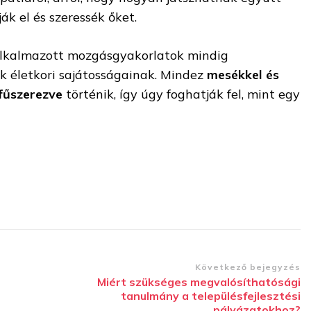
k el és szeressék őket.
lkalmazott mozgásgyakorlatok mindig
 életkori sajátosságainak. Mindez
mesékkel és
fűszerezve
történik, így úgy foghatják fel, mint egy
Következő bejegyzés
Miért szükséges megvalósíthatósági
tanulmány a településfejlesztési
pályázatokhoz?