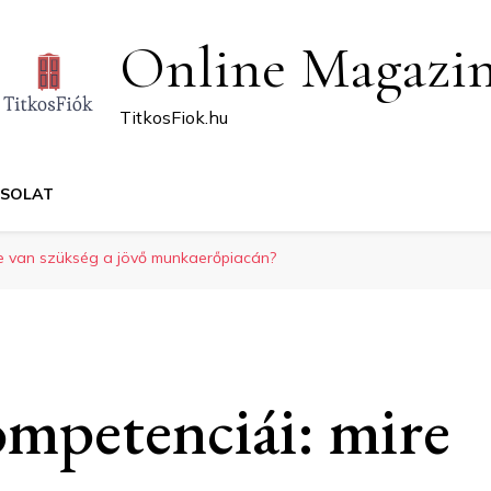
Online Magazi
TitkosFiok.hu
CSOLAT
ire van szükség a jövő munkaerőpiacán?
ompetenciái: mire