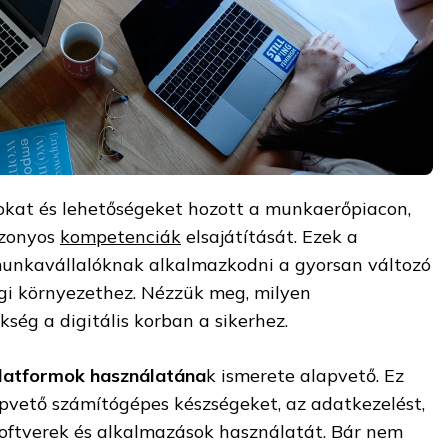
ásokat és lehetőségeket hozott a munkaerőpiacon,
izonyos
kompetenciák
elsajátítását. Ezek a
munkavállalóknak alkalmazkodni a gyorsan változó
gi környezethez. Nézzük meg, milyen
ség a digitális korban a sikerhez.
latformok használatána
k ismerete alapvető. Ez
pvető számítógépes készségeket, az adatkezelést,
oftverek és alkalmazások használatát. Bár nem