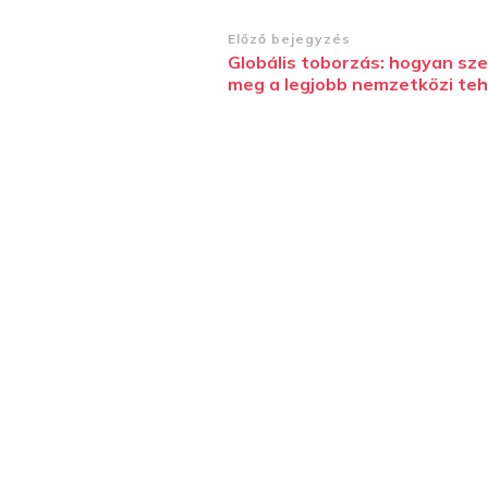
Bejegyzések
Előző bejegyzés
Globális toborzás: hogyan sz
navigációja
meg a legjobb nemzetközi te