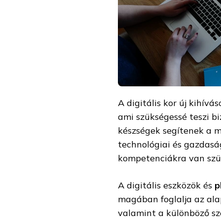
A digitális kor új kihív
ami szükségessé teszi b
készségek segítenek a 
technológiai és gazdasá
kompetenciákra van szük
A digitális eszközök és
p
magában foglalja az ala
valamint a különböző sz