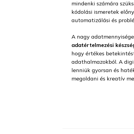
mindenki számára szük
kódolási ismeretek előny
automatizálási és prob
A nagy adatmennyiségek 
adatértelmezési készsé
hogy értékes betekintést
adathalmazokból. A digi
lenniük gyorsan és haté
megoldani és kreatív me