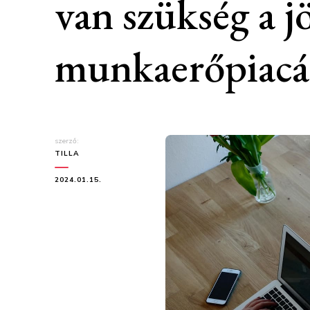
van szükség a j
munkaerőpiacá
szerző:
TILLA
2024.01.15.