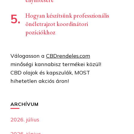
enyhítésére
Hogyan készítsünk professzionális
önéletrajzot koordinátori
pozíciókhoz
Válogasson a
CBDrendeles.com
minőségi kannabisz termékei közül!
CBD olajok és kapszulák, MOST
hihetetlen akciós áron!
ARCHÍVUM
2026. július
2026. június