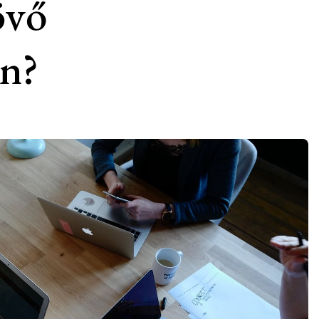
övő
n?