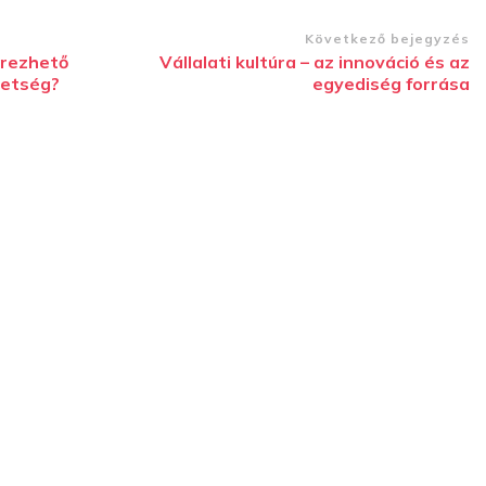
Következő bejegyzés
erezhető
Vállalati kultúra – az innováció és az
hetség?
egyediség forrása