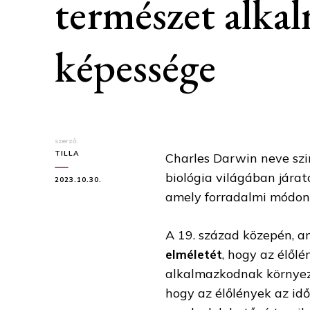
természet alka
képessége
szerző:
TILLA
Charles Darwin neve szi
biológia világában járat
2023.10.30.
amely forradalmi módon
A 19. század közepén, 
elméletét
, hogy az élől
alkalmazkodnak környeze
hogy az élőlények az id