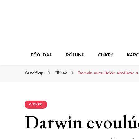
FŐOLDAL
RÓLUNK
CIKKEK
KAP
Kezdőlap
Cikkek
Darwin evoulúciós elmélete: 
CIKKEK
Darwin evoulúc