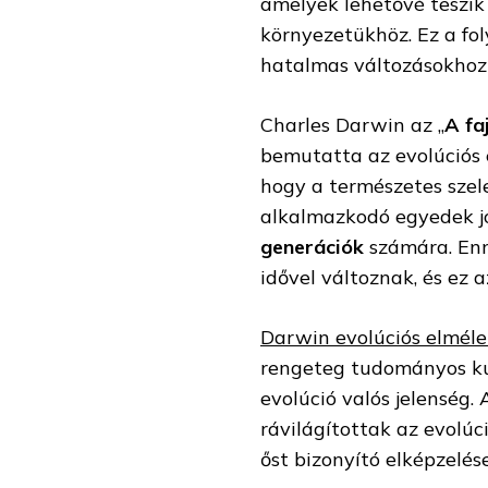
amelyek lehetővé teszik
környezetükhöz. Ez a fol
hatalmas változásokhoz 
Charles Darwin az „
A fa
bemutatta az evolúciós 
hogy a természetes szel
alkalmazkodó egyedek jo
generációk
számára. En
idővel változnak, és ez a
Darwin evolúciós elméle
rengeteg tudományos kut
evolúció valós jelenség. 
rávilágítottak az evolúc
őst bizonyító elképzelés