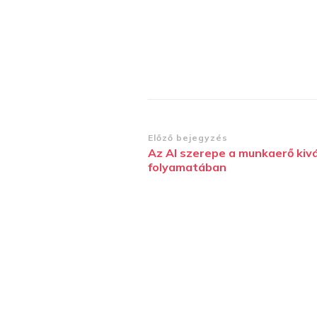
Bejegyzések
Előző bejegyzés
Az AI szerepe a munkaerő kiv
navigációja
folyamatában