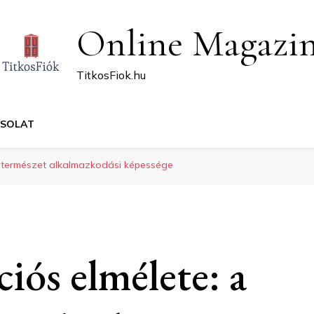
Online Magazi
TitkosFiok.hu
CSOLAT
a természet alkalmazkodási képessége
iós elmélete: a