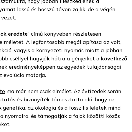
 számukra, hogy jobban illeszkedjenek a
yamat lassú és hosszú távon zajlik, de a végén
vezet.
jok eredete
” című könyvében részletesen
elméletét. A legfontosabb megállapítása az volt,
ekció, vagyis a környezeti nyomás miatt a jobban
bb eséllyel hagyják hátra a génjeiket a
következő
nek eredményeképpen az egyedek tulajdonságai
z evolúció motorja.
te
ma már nem csak elmélet. Az évtizedek során
atás és bizonyíték támasztotta alá, hogy az
A genetika, az ökológia és a fosszilis leletek mind
ió nyomaira, és támogatják a fajok közötti közös
eket.