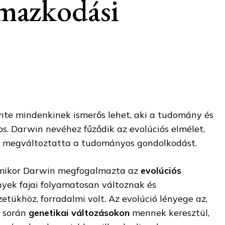
lmazkodási
nte mindenkinek ismerős lehet, aki a tudomány és
os. Darwin nevéhez fűződik az evolúciós elmélet,
 megváltoztatta a tudományos gondolkodást.
amikor Darwin megfogalmazta az
evolúciós
ények fajai folyamatosan változnak és
tükhöz, forradalmi volt. Az evolúció lényege az,
ő során
genetikai változásokon
mennek keresztül,