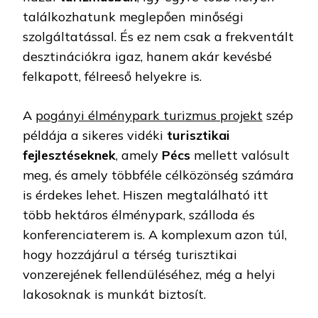
találkozhatunk meglepően minőségi
szolgáltatással. És ez nem csak a frekventált
desztinációkra igaz, hanem akár kevésbé
felkapott, félreeső helyekre is.
A
pogányi élménypark turizmus projekt
szép
példája a sikeres vidéki
turisztikai
fejlesztéseknek
, amely
Pécs
mellett valósult
meg, és amely többféle célközönség számára
is érdekes lehet. Hiszen megtalálható itt
több hektáros élménypark, szálloda és
konferenciaterem is. A komplexum azon túl,
hogy hozzájárul a térség turisztikai
vonzerejének fellendüléséhez, még a helyi
lakosoknak is munkát biztosít.