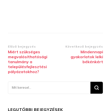
Bejegyzések
Előző bejegyzés
Következő bejegyzés
Miért szükséges
Mindennapi
navigációja
megvalósíthatósági
gyakorlatok lelki
tanulmány a
békénkért
településfejlesztési
pályázatokhoz?
Keresel
valamit?
LEGUTÓBBI BEJEGYZÉSEK