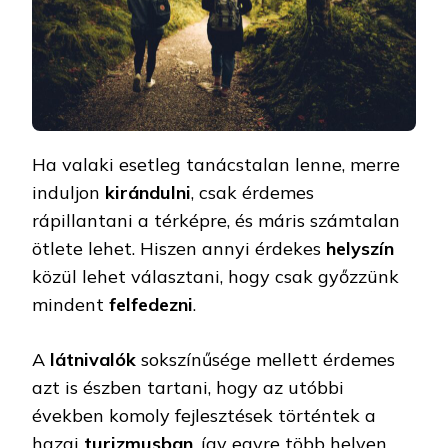
Ha valaki esetleg tanácstalan lenne, merre
induljon
kirándulni
, csak érdemes
rápillantani a térképre, és máris számtalan
ötlete lehet. Hiszen annyi érdekes
helyszín
közül lehet választani, hogy csak győzzünk
mindent
felfedezni
.
A
látnivalók
sokszínűsége mellett érdemes
azt is észben tartani, hogy az utóbbi
években komoly fejlesztések történtek a
hazai
turizmusban
, így egyre több helyen