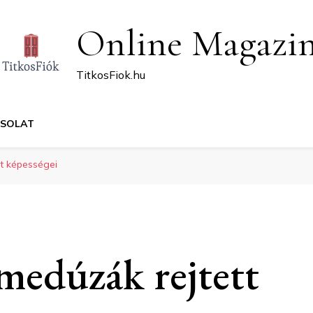
Online Magazi
TitkosFiok.hu
CSOLAT
tt képességei
 medúzák rejtett