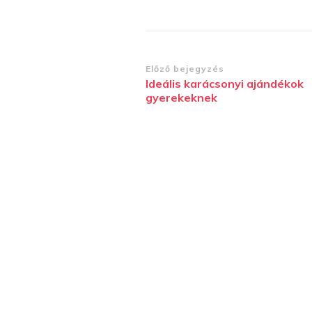
Bejegyzések
Előző bejegyzés
Ideális karácsonyi ajándékok
navigációja
gyerekeknek