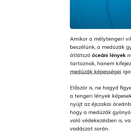
Amikor a mélytengeri vil
beszélünk, a medúzák gy
átlátszó
óceáni lények
n
tartoznak, hanem kifeje
medúzák képességei
iga
Először is, ne hagyd fig
a tengeri lények képesek
nyújt az éjszakai óceán
hogy a medúzák gyönyör
való védekezésben is, v
vadászat során.