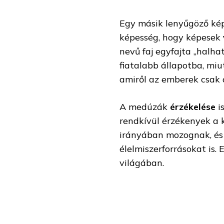
Egy másik lenyűgöző kép
képesség, hogy képesek
nevű faj egyfajta „halh
fiatalabb állapotba, miu
amiről az emberek csak
A medúzák
érzékelése
is
rendkívül érzékenyek a 
irányában mozognak, és 
élelmiszerforrásokat is. 
világában.