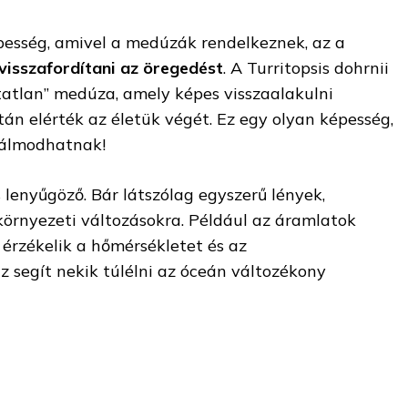
esség, amivel a medúzák rendelkeznek, az a
visszafordítani az öregedést
. A Turritopsis dohrnii
atatlan” medúza, amely képes visszaalakulni
tán elérték az életük végét. Ez egy olyan képesség,
 álmodhatnak!
 lenyűgöző. Bár látszólag egyszerű lények,
környezeti változásokra. Például az áramlatok
érzékelik a hőmérsékletet és az
Ez segít nekik túlélni az óceán változékony