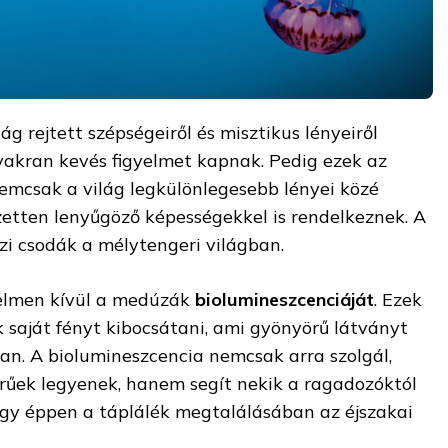
ág rejtett szépségeiről és misztikus lényeiről
akran kevés figyelmet kapnak. Pedig ezek az
emcsak a világ legkülönlegesebb lényei közé
zetten lenyűgöző képességekkel is rendelkeznek. A
zi csodák a mélytengeri világban.
yelmen kívül a medúzák
biolumineszcenciáját
. Ezek
 saját fényt kibocsátani, ami gyönyörű látványt
ban. A biolumineszcencia nemcsak arra szolgál,
űek legyenek, hanem segít nekik a ragadozóktól
agy éppen a táplálék megtalálásában az éjszakai