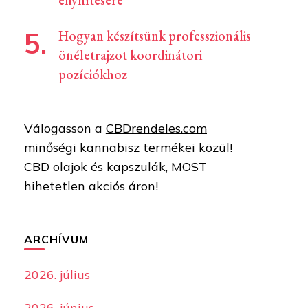
enyhítésére
Hogyan készítsünk professzionális
önéletrajzot koordinátori
pozíciókhoz
Válogasson a
CBDrendeles.com
minőségi kannabisz termékei közül!
CBD olajok és kapszulák, MOST
hihetetlen akciós áron!
ARCHÍVUM
2026. július
2026. június