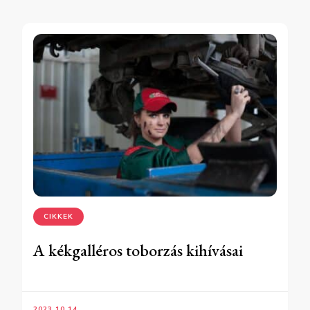
CIKKEK
A kékgalléros toborzás kihívásai
2023.10.14.