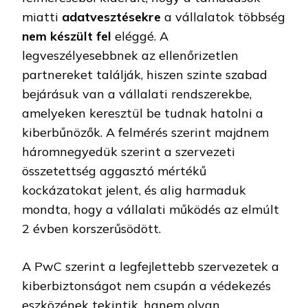
miatti
adatvesztésekre
a vállalatok többség
nem készült fel
eléggé. A
legveszélyesebbnek az ellenőrizetlen
partnereket találják, hiszen szinte szabad
bejárásuk van a vállalati rendszerekbe,
amelyeken keresztül be tudnak hatolni a
kiberbűnözők. A felmérés szerint majdnem
háromnegyedük szerint a szervezeti
összetettség aggasztó mértékű
kockázatokat jelent, és alig harmaduk
mondta, hogy a vállalati működés az elmúlt
2 évben korszerűsödött.
A PwC szerint a legfejlettebb szervezetek a
kiberbiztonságot nem csupán a védekezés
eszközének tekintik, hanem olyan