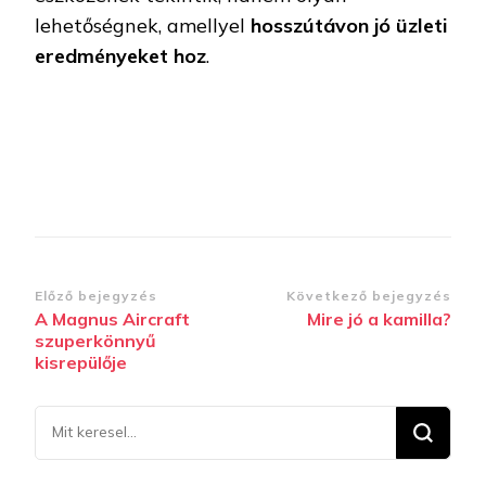
lehetőségnek, amellyel
hosszútávon jó üzleti
eredményeket hoz
.
Bejegyzések
Előző bejegyzés
Következő bejegyzés
A Magnus Aircraft
Mire jó a kamilla?
navigációja
szuperkönnyű
kisrepülője
Keresel
valamit?