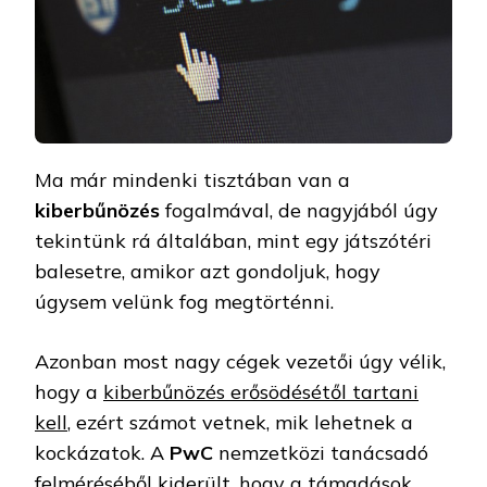
Ma már mindenki tisztában van a
kiberbűnözés
fogalmával, de nagyjából úgy
tekintünk rá általában, mint egy játszótéri
balesetre, amikor azt gondoljuk, hogy
úgysem velünk fog megtörténni.
Azonban most nagy cégek vezetői úgy vélik,
hogy a
kiberbűnözés erősödésétől tartani
kell
, ezért számot vetnek, mik lehetnek a
kockázatok. A
PwC
nemzetközi tanácsadó
felméréséből kiderült, hogy a támadások