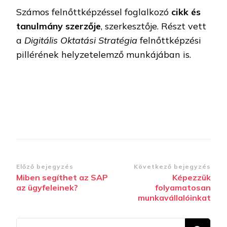
Számos felnőttképzéssel foglalkozó
cikk és
tanulmány szerzője
, szerkesztője. Részt vett
a
Digitális Oktatási Stratégia
felnőttképzési
pillérének helyzetelemző munkájában is.
Bejegyzések
Előző bejegyzés
Következő bejegyzés
Miben segíthet az SAP
Képezzük
navigációja
az ügyfeleinek?
folyamatosan
munkavállalóinkat
Keresel