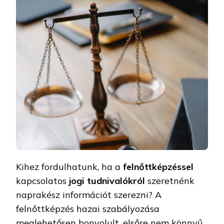
Kihez fordulhatunk, ha a
felnőttképzéssel
kapcsolatos
jogi tudnivalókról
szeretnénk
naprakész információt szerezni? A
felnőttképzés hazai szabályozása
meglehetősen bonyolult, elsőre nem könnyű