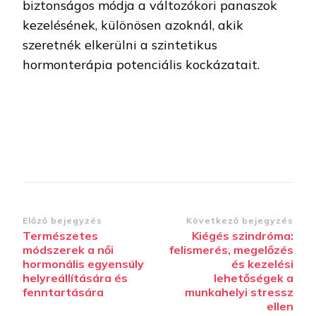
biztonságos módja a változókori panaszok
kezelésének, különösen azoknál, akik
szeretnék elkerülni a szintetikus
hormonterápia potenciális kockázatait.
Bejegyzések
Előző bejegyzés
Következő bejegyzés
Természetes
Kiégés szindróma:
navigációja
módszerek a női
felismerés, megelőzés
hormonális egyensúly
és kezelési
helyreállítására és
lehetőségek a
fenntartására
munkahelyi stressz
ellen