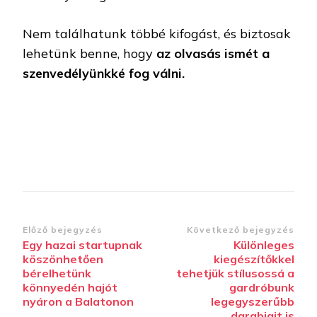
Nem találhatunk többé kifogást, és biztosak
lehetünk benne, hogy
az olvasás ismét a
szenvedélyünkké fog válni.
Bejegyzések
Előző bejegyzés
Következő bejegyzés
Egy hazai startupnak
Különleges
navigációja
köszönhetően
kiegészítőkkel
bérelhetünk
tehetjük stílusossá a
könnyedén hajót
gardróbunk
nyáron a Balatonon
legegyszerűbb
darabjait is