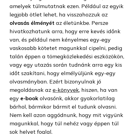
amelyek túlmutatnak ezen. Például az egyik
legjobb ötlet lehet, ha visszahozzuk az
olvasás élményét
az életünkbe. Persze
hivatkozhatunk arra, hogy erre kevés időnk
van, és például nem kényelmes egy-egy
vaskosabb kötetet magunkkal cipelni, pedig
talán éppen a tömegközlekedési eszközökön,
vagy egy utazás során tudnánk arra egy kis
időt szakítani, hogy elmélyüljünk egy-egy
olvasmányban. Ezért bizonyulnak jó
megoldásnak az
e-könyvek
, hiszen, ha van
egy
e-book
olvasónk, akkor gyakorlatilag
bárhol, bármikor bármit el tudunk olvasni.
Nem kell azon aggódnunk, hogy mit vigyünk
magunkkal, hogy túl nehéz vagy éppen túl
sok helyet foglal.