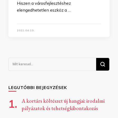
Hiszen a városfejlesztéshez
elengedhetetlen eszköz a …
2021.04.19.
Keresel
valamit?
LEGUTÓBBI BEJEGYZÉSEK
A kortárs költészet új hangjai: irodalmi
pályázatok és tehetségkibontakozás