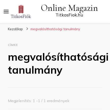
Online Magazin
TitkosFiok.hu
Kezdőlap
megvalósíthatósági tanulmány
CÍMKE
megvalósíthatósági
tanulmány
Megjelenítés: 1 -1 / 1 eredmények