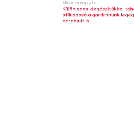
Bejegyzések
Előző bejegyzés
Különleges kiegészítőkkel teh
navigációja
stílusossá a gardróbunk lege
darabjait is