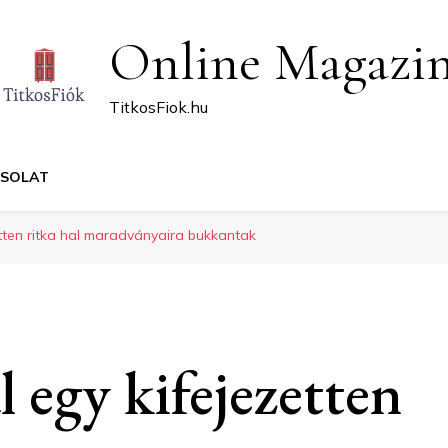
Online Magazi
TitkosFiok.hu
CSOLAT
ten ritka hal maradványaira bukkantak
 egy kifejezetten