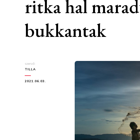
ritka hal mara
bukkantak
szerző:
TILLA
2021.06.03.