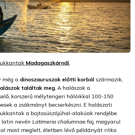
ukkantak
Madagaszkárnál
.
y még a
dinoszauruszok előtti korból
származik,
alászok találtak meg
. A halászok a
selő, korszerű mélytengeri hálóikkal 100-150
esek a zsákmányt becserkészni. E halászati
kkantak a bojtosúszójúhal-alakúak rendjébe
A latin nevén
Latimeria chalumnae
faj, magyarul
l most meglelt, életben lévő példányát ritka