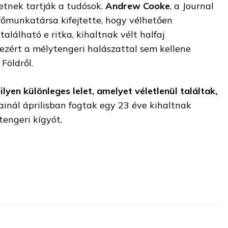
letnek tartják a tudósok.
Andrew Cooke
, a Journal
őmunkatársa kifejtette, hogy vélhetően
alálható e ritka, kihaltnak vélt halfaj
 ezért a mélytengeri halászattal sem kellene
Földről.
ilyen különleges lelet, amelyet véletlenül találtak,
ainál áprilisban fogtak egy 23 éve kihaltnak
tengeri kígyót.