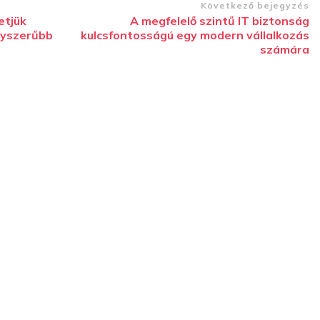
Következő bejegyzés
etjük
A megfelelő szintű IT biztonság
gyszerűbb
kulcsfontosságú egy modern vállalkozás
számára