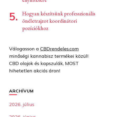
enyhítésére
Hogyan készítsünk professzionális
önéletrajzot koordinátori
pozíciókhoz
Válogasson a
CBDrendeles.com
minőségi kannabisz termékei közül!
CBD olajok és kapszulák, MOST
hihetetlen akciós áron!
ARCHÍVUM
2026. július
2026. június