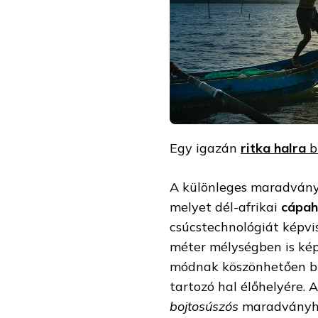
Egy igazán
ritka halra
b
A különleges maradván
melyet dél-afrikai
cápah
csúcstechnológiát képvi
méter mélységben is kép
módnak köszönhetően bu
tartozó hal élőhelyére. 
bojtosúszós
maradványha