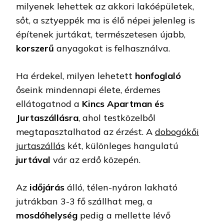
milyenek lehettek az akkori lakóépületek,
sőt, a sztyeppék ma is élő népei jelenleg is
építenek jurtákat, természetesen újabb,
korszerű
anyagokat is felhasználva.
Ha érdekel, milyen lehetett
honfoglaló
őseink mindennapi élete, érdemes
ellátogatnod a
Kincs Apartman és
Jurtaszállásra
, ahol testközelből
megtapasztalhatod az érzést. A
dobogókői
jurtaszállás
két, különleges hangulatú
jurtával
vár az erdő közepén.
Az
időjárás
álló, télen-nyáron lakható
jutrákban 3-3 fő szállhat meg, a
mosdóhelység
pedig a mellette lévő