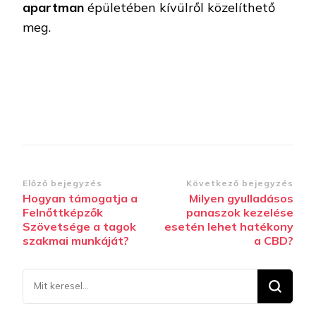
apartman
épületében kívülről közelíthető
meg.
Bejegyzések
Előző bejegyzés
Következő bejegyzés
Hogyan támogatja a
Milyen gyulladásos
navigációja
Felnőttképzők
panaszok kezelése
Szövetsége a tagok
esetén lehet hatékony
szakmai munkáját?
a CBD?
Keresel
valamit?