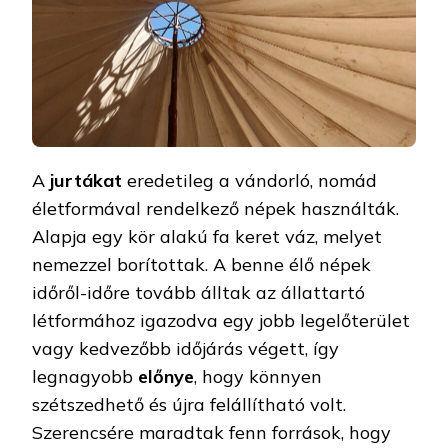
A
jurtákat
eredetileg a vándorló, nomád
életformával rendelkező népek használták.
Alapja egy kör alakú fa keret váz, melyet
nemezzel borítottak. A benne élő népek
időről-időre tovább álltak az állattartó
létformához igazodva egy jobb legelőterület
vagy kedvezőbb időjárás végett, így
legnagyobb
előnye
, hogy könnyen
szétszedhető és újra felállítható volt.
Szerencsére maradtak fenn források, hogy