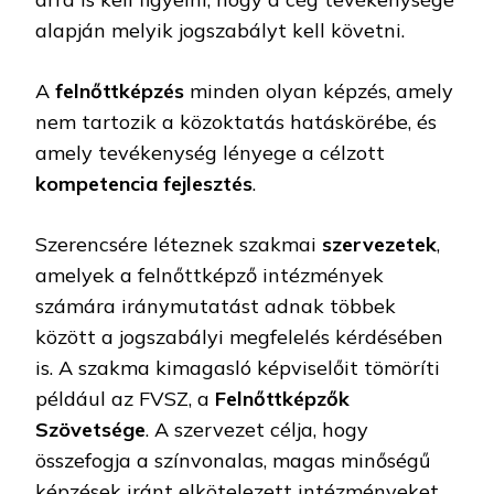
alapján melyik jogszabályt kell követni.
A
felnőttképzés
minden olyan képzés, amely
nem tartozik a közoktatás hatáskörébe, és
amely tevékenység lényege a célzott
kompetencia fejlesztés
.
Szerencsére léteznek szakmai
szervezetek
,
amelyek a felnőttképző intézmények
számára iránymutatást adnak többek
között a jogszabályi megfelelés kérdésében
is. A szakma kimagasló képviselőit tömöríti
például az FVSZ, a
Felnőttképzők
Szövetsége
. A szervezet célja, hogy
összefogja a színvonalas, magas minőségű
képzések iránt elkötelezett intézményeket.