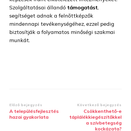
Szolgáltatásai állandó
támogatást
,
segítséget adnak a felnõttképzők
mindennapi tevékenységéhez, ezzel pedig
biztosítják a folyamatos minőségi szakmai
munkát.
Bejegyzések
Előző bejegyzés
Következő bejegyzés
A településfejlesztés
Csökkenthető-e
navigációja
hazai gyakorlata
táplálékkiegészítőkkel
a szívbetegség
kockázata?