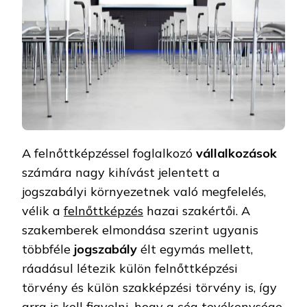
A felnőttképzéssel foglalkozó
vállalkozások
számára nagy kihívást jelentett a
jogszabályi környezetnek való megfelelés,
vélik a
felnőttképzés
hazai szakértői. A
szakemberek elmondása szerint ugyanis
többféle
jogszabály
élt egymás mellett,
ráadásul létezik külön felnőttképzési
törvény és külön szakképzési törvény is, így
arra is kell figyelni, hogy a cég tevékenysége