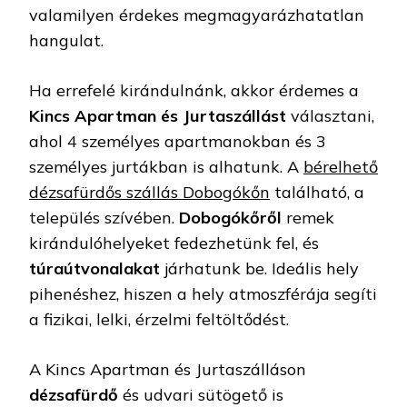
valamilyen érdekes megmagyarázhatatlan
hangulat.
Ha errefelé kirándulnánk, akkor érdemes a
Kincs Apartman és Jurtaszállást
választani,
ahol 4 személyes apartmanokban és 3
személyes jurtákban is alhatunk. A
bérelhető
dézsafürdős szállás Dobogókőn
található, a
település szívében.
Dobogókőről
remek
kirándulóhelyeket fedezhetünk fel, és
túraútvonalakat
járhatunk be. Ideális hely
pihenéshez, hiszen a hely atmoszférája segíti
a fizikai, lelki, érzelmi feltöltődést.
A Kincs Apartman és Jurtaszálláson
dézsafürdő
és udvari sütögető is