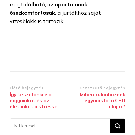
megtalálható, az
apartmanok
összkomfortosak
, a jurtákhoz saját
vizesblokk is tartozik.
Bejegyzések
Előző bejegyzés
Következő bejegyzés
Így teszi tönkre a
Miben különböznek
navigációja
napjainkat és az
egymástól a CBD
életünket a stressz
olajok?
Keresel
valamit?