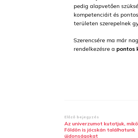
pedig alapvetően szüksé
kompetenciáit és pontos
területen szerepelnek 
Szerencsére ma már nag
rendelkezésre a
pontos 
Bejegyzések
Előző bejegyzés
Az univerzumot kutatjuk, mik
navigációja
Földön is jócskán találhatunk
újdonságokat