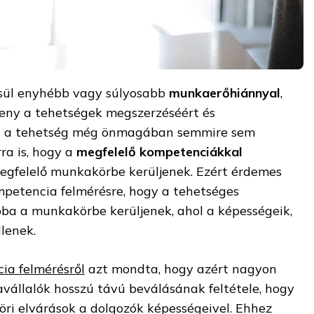
sül enyhébb vagy súlyosabb
munkaerőhiánnyal
,
seny a tehetségek megszerzéséért és
n a tehetség még önmagában semmire sem
ra is, hogy a
megfelelő kompetenciákkal
egfelelő munkakörbe kerüljenek. Ezért érdemes
ompetencia felmérésre, hogy a tehetséges
a a munkakörbe kerüljenek, ahol a képességeik,
llenek.
ia felmérésről
azt mondta, hogy azért nagyon
vállalók hosszú távú beválásának feltétele, hogy
öri elvárások a dolgozók képességeivel. Ehhez