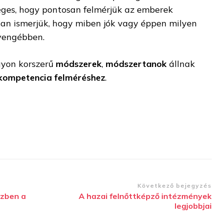
ges, hogy pontosan felmérjük az emberek
an ismerjük, hogy miben jók vagy éppen milyen
gyengébben.
yon korszerű
módszerek
,
módszertanok
állnak
kompetencia felméréshez
.
Következő bejegyzés
özben a
A hazai felnőttképző intézmények
legjobbjai