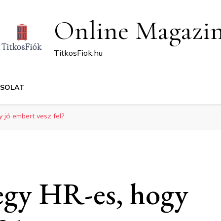
Online Magazi
TitkosFiok.hu
CSOLAT
 jó embert vesz fel?
egy HR-es, hogy