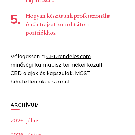
enyhítésére
Hogyan készítsünk professzionális
önéletrajzot koordinátori
pozíciókhoz
Válogasson a
CBDrendeles.com
minőségi kannabisz termékei közül!
CBD olajok és kapszulák, MOST
hihetetlen akciós áron!
ARCHÍVUM
2026. július
2026. június