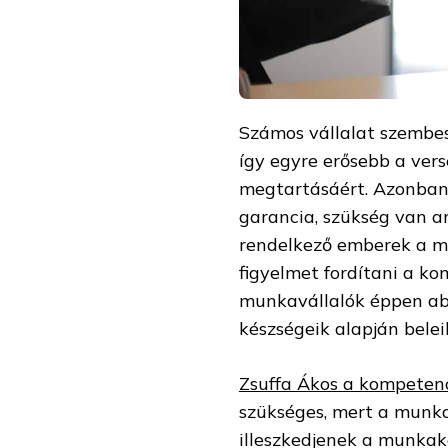
Számos vállalat szembe
így egyre erősebb a ver
megtartásáért. Azonba
garancia, szükség van ar
rendelkező emberek a m
figyelmet fordítani a k
munkavállalók éppen abb
készségeik alapján belei
Zsuffa Ákos a kompetenc
szükséges, mert a munka
illeszkedjenek a munkak