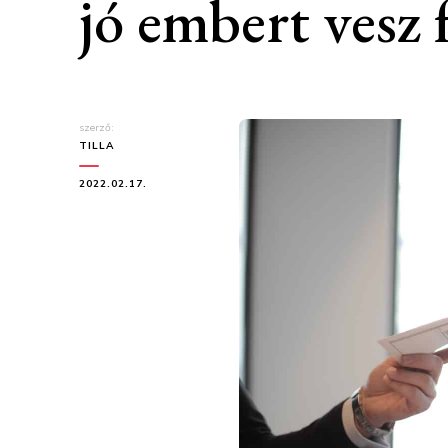
jó embert vesz f
szerző:
TILLA
2022.02.17.