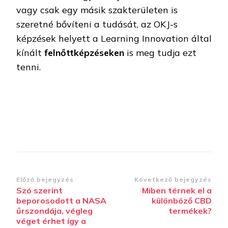
vagy csak egy másik szakterületen is
szeretné bővíteni a tudását, az OKJ-s
képzések helyett a Learning Innovation által
kínált
felnőttképzéseken
is meg tudja ezt
tenni.
Bejegyzések
Előző bejegyzés
Következő bejegyzés
Szó szerint
Miben térnek el a
navigációja
beporosodott a NASA
különböző CBD
űrszondája, végleg
termékek?
véget érhet így a