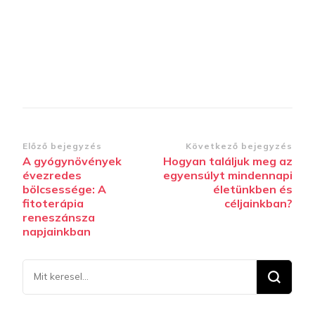
Bejegyzések
Előző bejegyzés
Következő bejegyzés
A gyógynövények
Hogyan találjuk meg az
navigációja
évezredes
egyensúlyt mindennapi
bölcsessége: A
életünkben és
fitoterápia
céljainkban?
reneszánsza
napjainkban
Keresel
valamit?