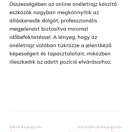
Összességében az online önéletrajz készítő
eszközök nagyban megkönnyítik az
álláskeresők dolgát, professzionális
megjelenést biztosítva minimal
időbefektetéssel. A lényeg, hogy az
önéletrajz valóban tükrözze a jelentkező
képességeit és tapasztalatait, miközben
illeszkedik az adott pozíció elvárásaihoz.
Bejegyzések
Előző bejegyzés
Következő bejegyzés