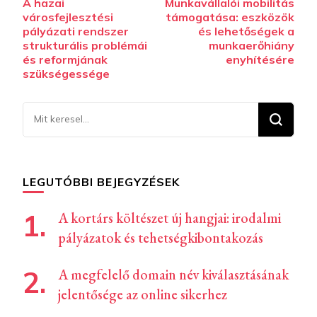
A hazai
Munkavállalói mobilitás
navigációja
városfejlesztési
támogatása: eszközök
pályázati rendszer
és lehetőségek a
strukturális problémái
munkaerőhiány
és reformjának
enyhítésére
szükségessége
Keresel
valamit?
LEGUTÓBBI BEJEGYZÉSEK
A kortárs költészet új hangjai: irodalmi
pályázatok és tehetségkibontakozás
A megfelelő domain név kiválasztásának
jelentősége az online sikerhez