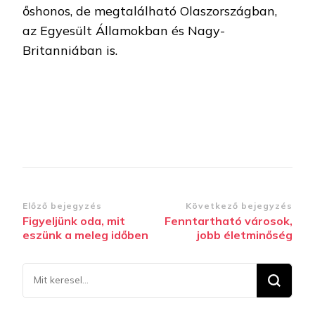
őshonos, de megtalálható Olaszországban,
az Egyesült Államokban és Nagy-
Britanniában is.
Bejegyzések
Előző bejegyzés
Következő bejegyzés
Figyeljünk oda, mit
Fenntartható városok,
navigációja
eszünk a meleg időben
jobb életminőség
Keresel
valamit?