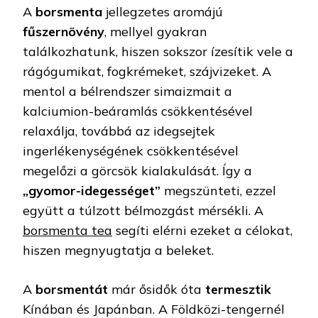
A
borsmenta
jellegzetes aromájú
fűszernövény
, mellyel gyakran
találkozhatunk, hiszen sokszor ízesítik vele a
rágógumikat, fogkrémeket, szájvizeket. A
mentol a bélrendszer simaizmait a
kalciumion-beáramlás csökkentésével
relaxálja, továbbá az idegsejtek
ingerlékenységének csökkentésével
megelőzi a görcsök kialakulását. Így a
„gyomor-idegességet”
megszünteti, ezzel
együtt a túlzott bélmozgást mérsékli. A
borsmenta tea
segíti elérni ezeket a célokat,
hiszen megnyugtatja a beleket.
A
borsmentát
már ősidők óta
termesztik
Kínában és Japánban. A Földközi-tengernél