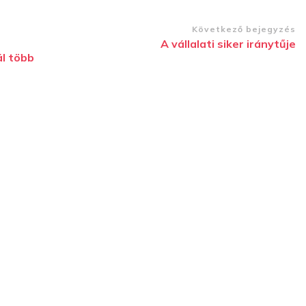
Következő bejegyzés
A vállalati siker iránytűje
ál több