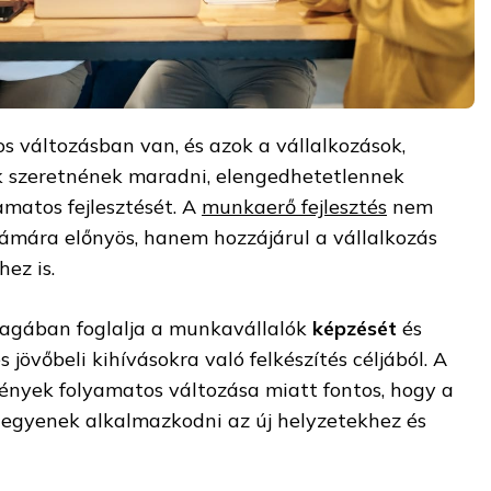
os változásban van, és azok a vállalkozások,
 szeretnének maradni, elengedhetetlennek
amatos fejlesztését. A
munkaerő fejlesztés
nem
ámára előnyös, hanem hozzájárul a vállalkozás
hez is.
magában foglalja a munkavállalók
képzését
és
s jövőbeli kihívásokra való felkészítés céljából. A
gények folyamatos változása miatt fontos, hogy a
egyenek alkalmazkodni az új helyzetekhez és