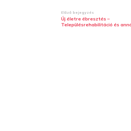
Bejegyzések
Előző bejegyzés
Új életre ébresztés –
navigációja
Településrehabilitáció és ann