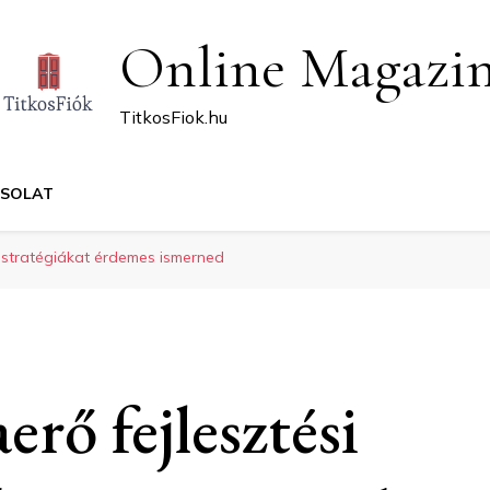
Online Magazi
TitkosFiok.hu
CSOLAT
i stratégiákat érdemes ismerned
rő fejlesztési