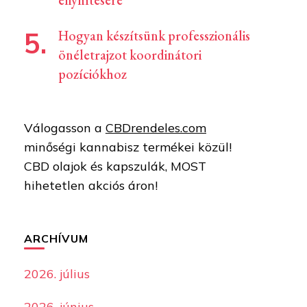
enyhítésére
Hogyan készítsünk professzionális
önéletrajzot koordinátori
pozíciókhoz
Válogasson a
CBDrendeles.com
minőségi kannabisz termékei közül!
CBD olajok és kapszulák, MOST
hihetetlen akciós áron!
ARCHÍVUM
2026. július
2026. június