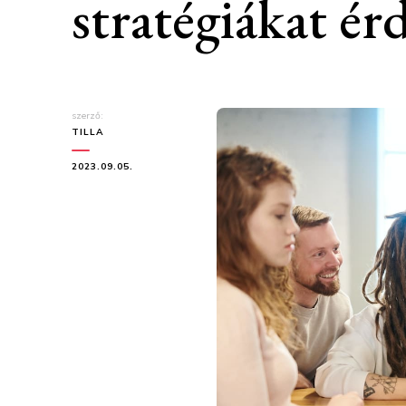
stratégiákat é
szerző:
TILLA
2023.09.05.