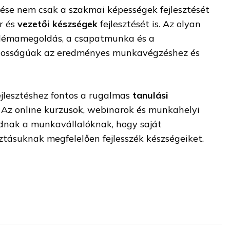
tése nem csak a szakmai képességek fejlesztését
r és
vezetői készségek
fejlesztését is. Az olyan
blémamegoldás, a csapatmunka és a
tosságúak az eredményes munkavégzéshez és
jlesztéshez fontos a rugalmas
tanulási
. Az online kurzusok, webinarok és munkahelyi
dnak a munkavállalóknak, hogy saját
tásuknak megfelelően fejlesszék készségeiket.