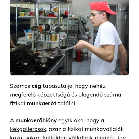
Számos
cég
tapasztalja, hogy nehéz
megfelelő képzettségű és elegendő számú
fizikai
munkaerőt
találni.
A
munkaerőhiány
egyik oka, hogy a
kékgallérosok
, azaz a fizikai munkavállalók
közül sokan külföldön vállalnak munkát, így