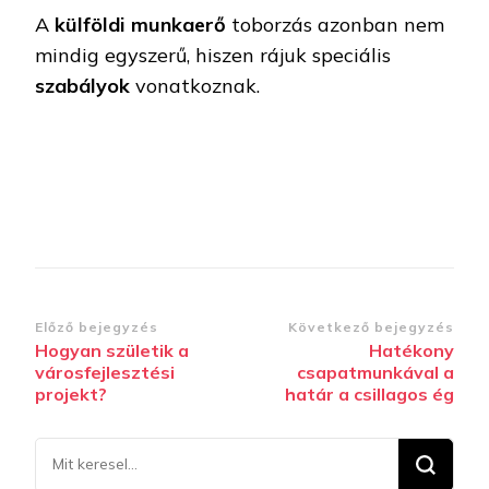
A
külföldi
munkaerő
toborzás azonban nem
mindig egyszerű, hiszen rájuk speciális
szabályok
vonatkoznak.
Bejegyzések
Előző bejegyzés
Következő bejegyzés
Hogyan születik a
Hatékony
navigációja
városfejlesztési
csapatmunkával a
projekt?
határ a csillagos ég
Keresel
valamit?