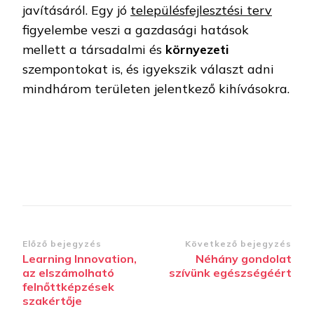
javításáról. Egy jó
településfejlesztési terv
figyelembe veszi a gazdasági hatások
mellett a társadalmi és
környezeti
szempontokat is, és igyekszik választ adni
mindhárom területen jelentkező kihívásokra.
Bejegyzések
Előző bejegyzés
Következő bejegyzés
Learning Innovation,
Néhány gondolat
navigációja
az elszámolható
szívünk egészségéért
felnőttképzések
szakértője