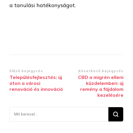
a tanulási hatékonyságot.
Bejegyzések
Előző bejegyzés
Következő bejegyzés
Településfejlesztés: új
CBD a migrén elleni
navigációja
úton a városi
küzdelemben: új
renováció és innováció
remény a fájdalom
kezelésére
Keresel
valamit?