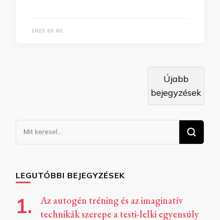
2023.03.02.
Bejegyzés
Újabb
navigáció
bejegyzések
Keresel
valamit?
LEGUTÓBBI BEJEGYZÉSEK
Az autogén tréning és az imaginatív
technikák szerepe a testi-lelki egyensúly