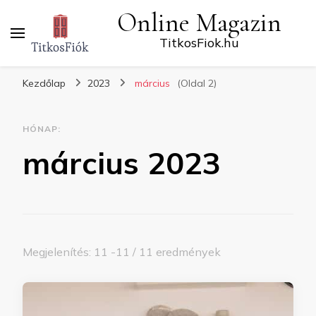
Online Magazin
TitkosFiok.hu
Kezdőlap
2023
március
(Oldal 2)
HÓNAP:
március 2023
Megjelenítés: 11 -11 / 11 eredmények